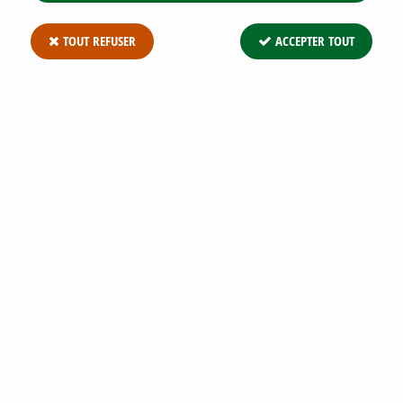
TOUT REFUSER
ACCEPTER TOUT
CHALEF / ELAEAGNUS PUNGENS
MACULATA : TAILLE 30/40 CM - POT DE
3 LITRES
Soyez le premier à donner votre avis !
20
,
63
€
TTC