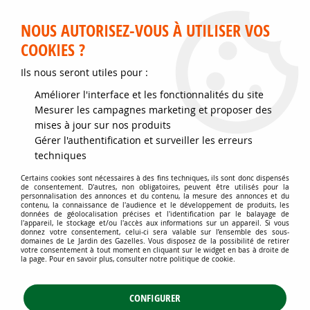
Service client disponible au 02 35 32 79 32 – Du mardi au
samedi de 9h30 à 12h et de 14h30 à 18h
NOUS AUTORISEZ-VOUS À UTILISER VOS
COOKIES ?
0
Ils nous seront utiles pour :
Améliorer l'interface et les fonctionnalités du site
Accueil
>
Jardins d'ornement
>
Arbustes
>
Mesurer les campagnes marketing et proposer des
Arbustes attractifs toute l'année
>
CHALEF / Elaeagnus Pungens
mises à jour sur nos produits
Maculata : Taille 30/40 cm - Pot de 3 litres
Gérer l'authentification et surveiller les erreurs
techniques
Certains cookies sont nécessaires à des fins techniques, ils sont donc dispensés
de consentement. D'autres, non obligatoires, peuvent être utilisés pour la
personnalisation des annonces et du contenu, la mesure des annonces et du
contenu, la connaissance de l'audience et le développement de produits, les
données de géolocalisation précises et l'identification par le balayage de
l'appareil, le stockage et/ou l'accès aux informations sur un appareil. Si vous
donnez votre consentement, celui-ci sera valable sur l’ensemble des sous-
domaines de Le Jardin des Gazelles. Vous disposez de la possibilité de retirer
votre consentement à tout moment en cliquant sur le widget en bas à droite de
la page. Pour en savoir plus, consulter notre politique de cookie.
CONFIGURER