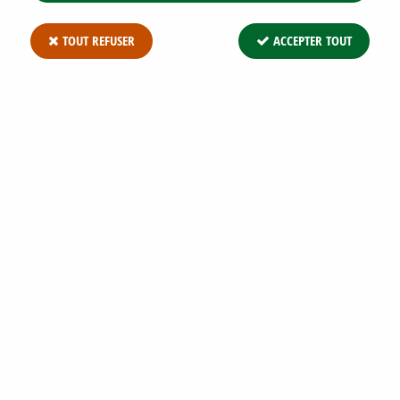
TOUT REFUSER
ACCEPTER TOUT
ABIES KOREANA 'KOHOUT'S
ICEBREAKER' / SAPIN DE CORÉE NAIN :
POT DE 2 LITRES – 10/15 CM