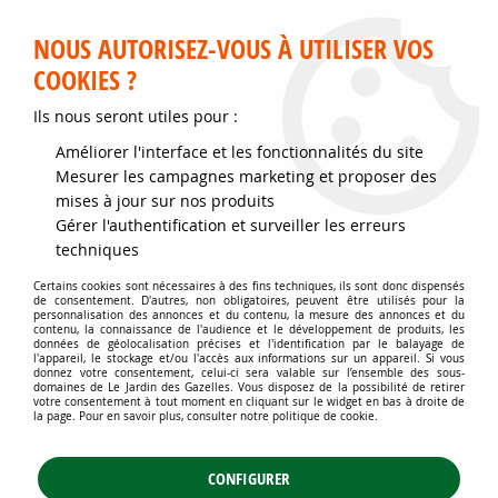
Service client disponible au 02 35 32 79 32 – Du mardi au
samedi de 9h30 à 12h et de 14h30 à 18h
NOUS AUTORISEZ-VOUS À UTILISER VOS
COOKIES ?
0
Ils nous seront utiles pour :
Améliorer l'interface et les fonctionnalités du site
Accueil
>
Jardins d'ornement
>
Conifères
>
Mesurer les campagnes marketing et proposer des
Conifères à moyen et faible développement
>
Abies koreana 'Kohout's
mises à jour sur nos produits
Icebreaker' / Sapin de Corée nain : pot de 2 litres – 10/15 cm
Gérer l'authentification et surveiller les erreurs
techniques
Certains cookies sont nécessaires à des fins techniques, ils sont donc dispensés
de consentement. D'autres, non obligatoires, peuvent être utilisés pour la
personnalisation des annonces et du contenu, la mesure des annonces et du
contenu, la connaissance de l'audience et le développement de produits, les
données de géolocalisation précises et l'identification par le balayage de
l'appareil, le stockage et/ou l'accès aux informations sur un appareil. Si vous
donnez votre consentement, celui-ci sera valable sur l’ensemble des sous-
domaines de Le Jardin des Gazelles. Vous disposez de la possibilité de retirer
votre consentement à tout moment en cliquant sur le widget en bas à droite de
la page. Pour en savoir plus, consulter notre politique de cookie.
CONFIGURER