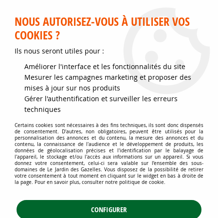
Service client disponible au 02 35 32 79 32 – Du mardi au
samedi de 9h30 à 12h et de 14h30 à 18h
NOUS AUTORISEZ-VOUS À UTILISER VOS
COOKIES ?
0
Ils nous seront utiles pour :
Améliorer l'interface et les fonctionnalités du site
Accueil
>
Jardins d'ornement
>
Arbustes
>
Mesurer les campagnes marketing et proposer des
Arbustes attractifs toute l'année
>
Cornouiller 'Stolonifera Flaviramea' :
mises à jour sur nos produits
taille 40/60 cm - pot de 3 litres
Gérer l'authentification et surveiller les erreurs
techniques
Certains cookies sont nécessaires à des fins techniques, ils sont donc dispensés
de consentement. D'autres, non obligatoires, peuvent être utilisés pour la
personnalisation des annonces et du contenu, la mesure des annonces et du
contenu, la connaissance de l'audience et le développement de produits, les
données de géolocalisation précises et l'identification par le balayage de
l'appareil, le stockage et/ou l'accès aux informations sur un appareil. Si vous
donnez votre consentement, celui-ci sera valable sur l’ensemble des sous-
domaines de Le Jardin des Gazelles. Vous disposez de la possibilité de retirer
votre consentement à tout moment en cliquant sur le widget en bas à droite de
la page. Pour en savoir plus, consulter notre politique de cookie.
CONFIGURER