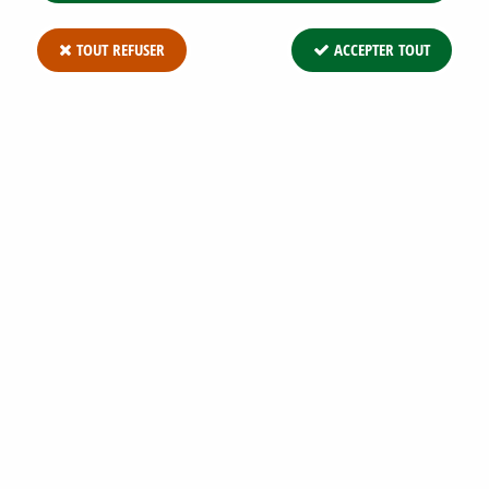
TOUT REFUSER
ACCEPTER TOUT
CORNOUILLER 'STOLONIFERA
FLAVIRAMEA' : TAILLE 40/60 CM - POT
DE 3 LITRES
Soyez le premier à donner votre avis !
9
,
90
€
TTC