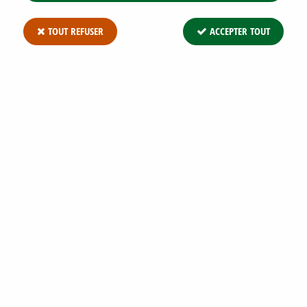
TOUT REFUSER
ACCEPTER TOUT
CYTISE ANAGYROIDES - CYTISE COMMUN
- FAUX ÉBÉNIER : TAILLE 40/60 CM - POT
DE 3 LITRES
Soyez le premier à donner votre avis !
19
,
95
€
TTC