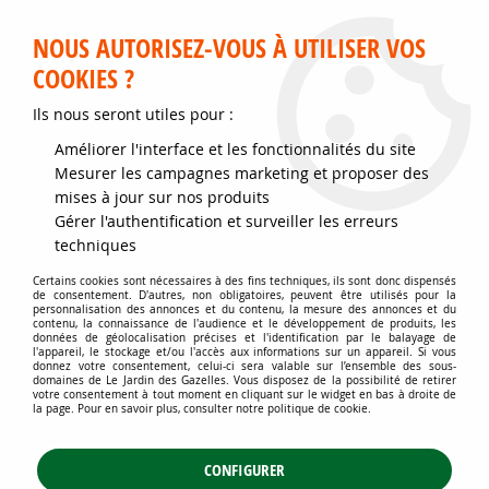
Service client disponible au 02 35 32 79 32 – Du mardi au
samedi de 9h30 à 12h et de 14h30 à 18h
NOUS AUTORISEZ-VOUS À UTILISER VOS
COOKIES ?
0
Ils nous seront utiles pour :
Améliorer l'interface et les fonctionnalités du site
Accueil
>
Jardins d'ornement
>
Arbres
>
Mesurer les campagnes marketing et proposer des
Arbres de petit et moyen développement
>
Cytise Anagyroides - Cytise
mises à jour sur nos produits
commun - Faux ébénier : taille 40/60 cm - pot de 3 litres
Gérer l'authentification et surveiller les erreurs
techniques
Certains cookies sont nécessaires à des fins techniques, ils sont donc dispensés
de consentement. D'autres, non obligatoires, peuvent être utilisés pour la
personnalisation des annonces et du contenu, la mesure des annonces et du
contenu, la connaissance de l'audience et le développement de produits, les
données de géolocalisation précises et l'identification par le balayage de
l'appareil, le stockage et/ou l'accès aux informations sur un appareil. Si vous
donnez votre consentement, celui-ci sera valable sur l’ensemble des sous-
domaines de Le Jardin des Gazelles. Vous disposez de la possibilité de retirer
votre consentement à tout moment en cliquant sur le widget en bas à droite de
la page. Pour en savoir plus, consulter notre politique de cookie.
CONFIGURER