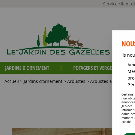
Service client 
NOUS
Ils nou
Amé
JARDINS D'ORNEMENT
POTAGERS ET VERGERS
Mes
pro
Accueil
>
Jardins d'ornement
>
Arbustes
>
Arbustes attractifs to
Gér
Certains
non obli
annonces
géolocal
informati
domaines
moment en
cookie.