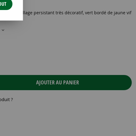
OUT
x9 cm Feuillage persistant très décoratif, vert bordé de jaune vif
s
AJOUTER AU PANIER
oduit ?