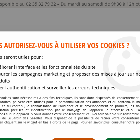
disponible au 02 35 32 79 32 – Du mardi au samedi de 9h30 à 12h e
 AUTORISEZ-VOUS À UTILISER VOS COOKIES ?
s seront utiles pour :
liorer l'interface et les fonctionnalités du site
GRAINES ET SEMENCES
MATÉRIELS
SOIN DE
urer les campagnes marketing et proposer des mises à jour sur n
duits
ute l'année
>
Fusain 'Emerald Gold' : Godet de 9x9 cm
er l'authentification et surveiller les erreurs techniques
 cookies sont nécessaires à des fins techniques, ils sont donc dispensés de consentement. 
gatoires, peuvent être utilisés pour la personnalisation des annonces et du contenu, la m
FUSAIN 'EMERALD GO
 et du contenu, la connaissance de l'audience et le développement de produits, les d
isation précises et l'identification par le balayage de l'appareil, le stockage et/ou l'
ons sur un appareil. Si vous donnez votre consentement, celui-ci sera valable sur l’ensemble
Soyez le premier à donner votr
 de Le Jardin des Gazelles. Vous disposez de la possibilité de retirer votre consenteme
 cliquant sur le widget en bas à droite de la page. Pour en savoir plus, consulter notre po
2
,
29
€
TTC