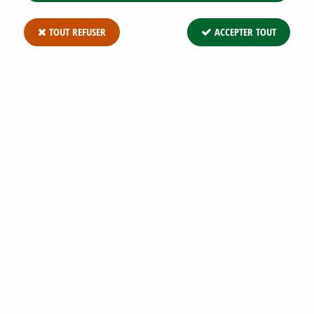
TOUT REFUSER
ACCEPTER TOUT
HEUCHERA 'FOREVER PURPLE' -
HEUCHÈRE VIVACE : GODET 9×9 CM – 0,6
LITRE
Soyez le premier à donner votre avis !
8
,
95
€
TTC