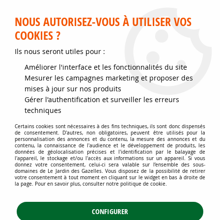
Service client disponible au 02 35 32 79 32 – Du mardi au
samedi de 9h30 à 12h et de 14h30 à 18h
NOUS AUTORISEZ-VOUS À UTILISER VOS
COOKIES ?
0
Ils nous seront utiles pour :
Améliorer l'interface et les fonctionnalités du site
Accueil
>
Jardins d'ornement
>
Couvre-sol - Plantes pour talus
>
Mesurer les campagnes marketing et proposer des
Couvre-sol à floraison ornementale
>
Heuchera 'Forever Purple' -
mises à jour sur nos produits
Heuchère vivace : godet 9×9 cm – 0,6 litre
Gérer l'authentification et surveiller les erreurs
techniques
Certains cookies sont nécessaires à des fins techniques, ils sont donc dispensés
de consentement. D'autres, non obligatoires, peuvent être utilisés pour la
personnalisation des annonces et du contenu, la mesure des annonces et du
contenu, la connaissance de l'audience et le développement de produits, les
données de géolocalisation précises et l'identification par le balayage de
l'appareil, le stockage et/ou l'accès aux informations sur un appareil. Si vous
donnez votre consentement, celui-ci sera valable sur l’ensemble des sous-
domaines de Le Jardin des Gazelles. Vous disposez de la possibilité de retirer
votre consentement à tout moment en cliquant sur le widget en bas à droite de
la page. Pour en savoir plus, consulter notre politique de cookie.
CONFIGURER