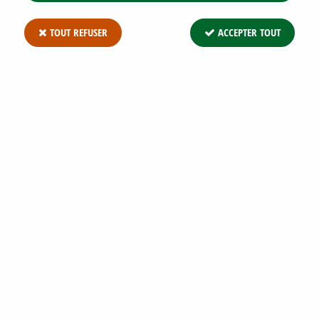
TOUT REFUSER
ACCEPTER TOUT
HOUX CRÉNELÉ 'FASTIGIÉ' : TAILLE 40/+
CM - POT DE 3 LITRES
Soyez le premier à donner votre avis !