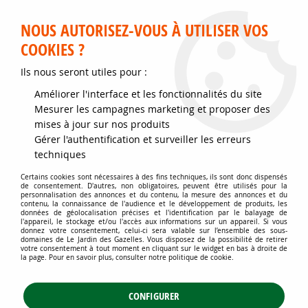
Service client disponible au 02 35 32 79 32 – Du mardi au
samedi de 9h30 à 12h et de 14h30 à 18h
NOUS AUTORISEZ-VOUS À UTILISER VOS
COOKIES ?
0
Ils nous seront utiles pour :
Améliorer l'interface et les fonctionnalités du site
Accueil
>
Jardins d'ornement
>
Arbustes
>
Mesurer les campagnes marketing et proposer des
Arbustes attractifs toute l'année
>
Houx Crénelé 'Fastigié' : Taille 40/+
mises à jour sur nos produits
cm - Pot de 3 litres
Gérer l'authentification et surveiller les erreurs
techniques
Certains cookies sont nécessaires à des fins techniques, ils sont donc dispensés
de consentement. D'autres, non obligatoires, peuvent être utilisés pour la
personnalisation des annonces et du contenu, la mesure des annonces et du
contenu, la connaissance de l'audience et le développement de produits, les
données de géolocalisation précises et l'identification par le balayage de
l'appareil, le stockage et/ou l'accès aux informations sur un appareil. Si vous
donnez votre consentement, celui-ci sera valable sur l’ensemble des sous-
domaines de Le Jardin des Gazelles. Vous disposez de la possibilité de retirer
votre consentement à tout moment en cliquant sur le widget en bas à droite de
la page. Pour en savoir plus, consulter notre politique de cookie.
CONFIGURER