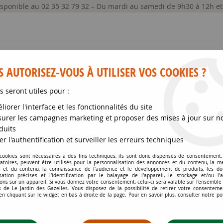
disponible au 02 35 32 79 32 – Du mardi au samedi de 9h30 à 12h e
 AUTORISEZ-VOUS À UTILISER VOS COOKIES ?
s seront utiles pour :
liorer l'interface et les fonctionnalités du site
GRAINES ET SEMENCES
MATÉRIELS
SOIN DE
urer les campagnes marketing et proposer des mises à jour sur n
duits
val
>
Hydrangea macrophylla Madame Emile Mouillère : taille 30/40 
er l'authentification et surveiller les erreurs techniques
 cookies sont nécessaires à des fins techniques, ils sont donc dispensés de consentement. 
gatoires, peuvent être utilisés pour la personnalisation des annonces et du contenu, la m
HYDRANGEA MACROP
 et du contenu, la connaissance de l'audience et le développement de produits, les d
isation précises et l'identification par le balayage de l'appareil, le stockage et/ou l'
TAILLE 30/40 CM - P
ons sur un appareil. Si vous donnez votre consentement, celui-ci sera valable sur l’ensemble
 de Le Jardin des Gazelles. Vous disposez de la possibilité de retirer votre consenteme
 cliquant sur le widget en bas à droite de la page. Pour en savoir plus, consulter notre po
Soyez le premier à donner votr