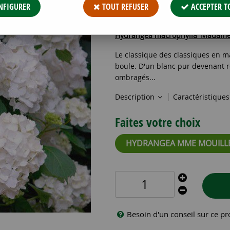
10
,
57
€
TTC
NFIGURER
TOUT REFUSER
ACCEPTER T
Réf. :
HYDRANGEA MME MOUILLER
Hydrangea macrophylla 'Madame 
Le classique des classiques en m
boule. D'un blanc pur devenant r
ombragés...
Description
Caractéristique
Faites votre choix
HYDRANGEA MME MOUILL
Besoin d'un conseil sur ce pr