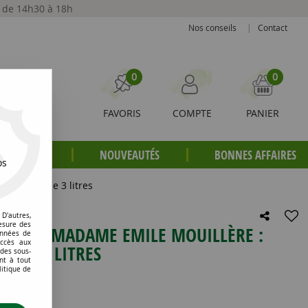
t de 14h30 à 18h
Nos conseils
|
Contact
0
0
FAVORIS
COMPTE
PANIER
S PLANTES
NOUVEAUTÉS
BONNES AFFAIRES
os
cm - pot de 3 litres
D'autres,
esure des
HYLLA MADAME EMILE MOUILLÈRE :
onnées de
accès aux
OT DE 3 LITRES
 des sous-
nt à tout
litique de
e avis !