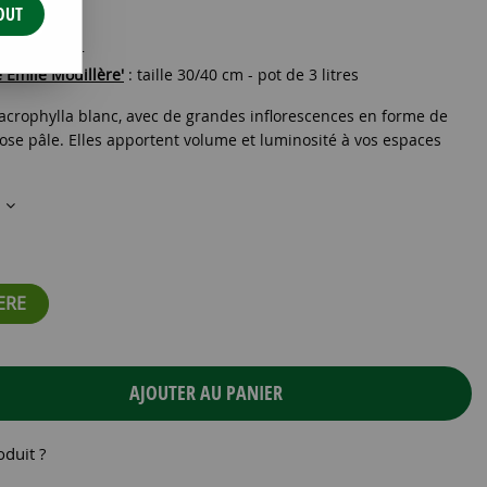
OUT
E C3L 30/+
Emile Mouillère'
: taille 30/40 cm - pot de 3 litres
acrophylla blanc, avec de grandes inflorescences en forme de
ose pâle. Elles apportent volume et luminosité à vos espaces
s
ERE
AJOUTER AU PANIER
oduit ?