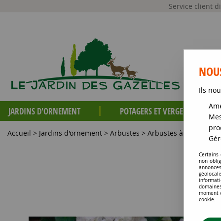
Service client 
NOUS
Ils nou
Amé
JARDINS D'ORNEMENT
POTAGERS ET VERGERS
Mes
pro
Accueil
>
Jardins d'ornement
>
Arbustes
>
Arbustes à intérêt esti
Gér
Certains
non obli
annonces
géolocal
informati
domaines
moment en
cookie.