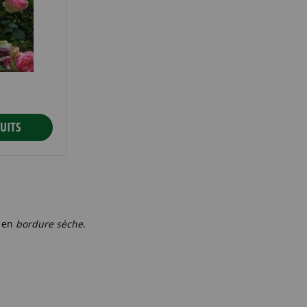
UITS
t en
bordure sèche
.