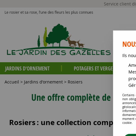
Service client 
Le rosier et sa rose, l’une des fleurs les plus connues
NOUS
Ils nou
Amé
JARDINS D'ORNEMENT
POTAGERS ET VERGERS
Mes
pro
Accueil
>
Jardins d'ornement
>
Rosiers
Gér
Une offre complète de rosiers 
Certains
non obli
annonces
géolocal
informati
domaines
moment en
Rosiers
: une collection complète po
cookie.