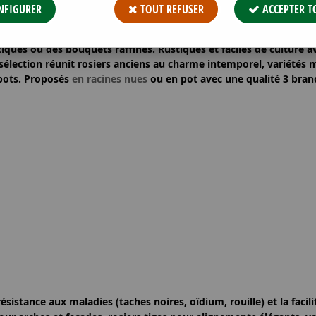
IN
NFIGURER
TOUT REFUSER
ACCEPTER T
sses fleurs
,
polyanthas
,
arbustifs
ou
tiges
, nos
rosiers
offrent d
iques ou des bouquets raffinés.
Rustiques
et
faciles de culture
av
sélection réunit
rosiers anciens
au charme intemporel,
variétés
pots
. Proposés
en racines nues
ou
en pot
avec une
qualité 3 bra
résistance aux maladies
(taches noires, oïdium, rouille) et la
facil