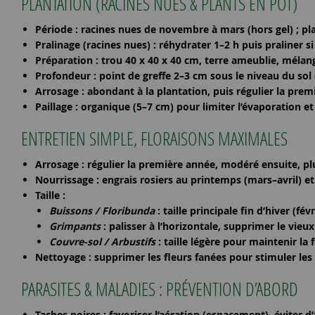
PLANTATION (RACINES NUES & PLANTS EN POT)
Période
: racines nues de
novembre à mars
(hors gel) ; p
Pralinage (racines nues)
: réhydrater 1–2 h puis praliner si
Préparation
: trou 40 x 40 x 40 cm, terre ameublie, méla
Profondeur
: point de greffe 2–3 cm sous le niveau du sol 
Arrosage
: abondant à la plantation, puis régulier la prem
Paillage
: organique (5–7 cm) pour limiter l’évaporation et 
ENTRETIEN SIMPLE, FLORAISONS MAXIMALES
Arrosage
: régulier la première année, modéré ensuite, plu
Nourrissage
: engrais rosiers au printemps (mars–avril) et
Taille
:
Buissons / Floribunda
: taille principale fin d’hiver (f
Grimpants
: palisser à l’horizontale, supprimer le vieux
Couvre-sol / Arbustifs
: taille légère pour maintenir la 
Nettoyage
: supprimer les fleurs fanées pour stimuler le
PARASITES & MALADIES : PRÉVENTION D’ABORD
Taches noires
: favoriser l’aération (espacement), éviter d’