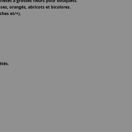
ariétés à
grosses fleurs pour bouquets
.
es, orangés, abricots et bicolores.
ches et/+)
.
.
étés.