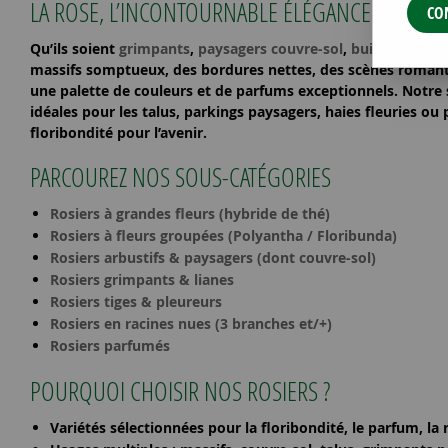
LA ROSE, L’INCONTOURNABLE ÉLÉGANCE DU JARD
CO
Qu’ils soient
grimpants
,
paysagers couvre-sol
,
buissons à gro
massifs somptueux, des bordures nettes, des scènes romant
une palette de couleurs et de parfums exceptionnels. Notre 
idéales pour les
talus, parkings paysagers, haies fleuries
ou
floribondité pour l’avenir.
PARCOUREZ NOS SOUS-CATÉGORIES
Rosiers à grandes fleurs (hybride de thé)
Rosiers à fleurs groupées (Polyantha / Floribunda)
Rosiers arbustifs & paysagers (dont couvre-sol)
Rosiers grimpants & lianes
Rosiers tiges & pleureurs
Rosiers en racines nues (3 branches et/+)
Rosiers parfumés
POURQUOI CHOISIR NOS ROSIERS ?
Variétés sélectionnées
pour la
floribondité
, le
parfum
, la