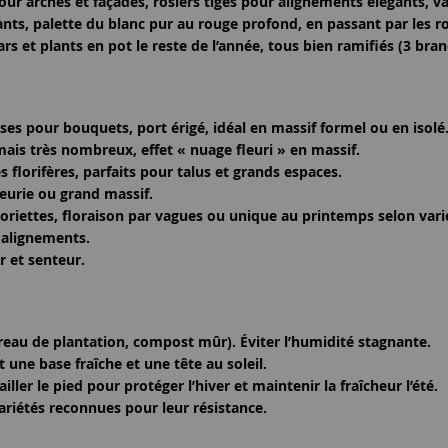
our arches et façades, rosiers tiges pour alignements élégants, v
ts, palette du blanc pur au rouge profond, en passant par les ros
s et plants en pot le reste de l’année, tous
bien ramifiés (3 bran
ses pour bouquets, port érigé, idéal en massif formel ou en isolé
mais très nombreux, effet « nuage fleuri » en massif.
s florifères, parfaits pour talus et grands espaces.
fleurie ou grand massif.
loriettes, floraison par vagues ou unique au printemps selon vari
t alignements.
r et senteur.
rreau de plantation, compost mûr). Éviter l’humidité stagnante.
 une base fraîche et une tête au soleil.
ller le pied pour protéger l’hiver et maintenir la fraîcheur l’été.
variétés reconnues pour leur résistance.