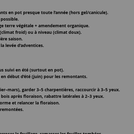
lants en pot presque toute l’année (hors gel/canicule).
 possible.
nge terre végétale + amendement organique.
(climat froid) ou à niveau (climat doux).
ière saison.
la levée d’adventices.
s suivi en été (surtout en pot).
 en début d’été (juin) pour les remontants.
évrier–mars), garder 3–5 charpentières, raccourcir à 3–5 yeux.
 bois après floraison, rabattre latérales à 2–3 yeux.
forme et relancer la floraison.
s remontées.
arroser le feuillage, ramasser les feuilles tombées.