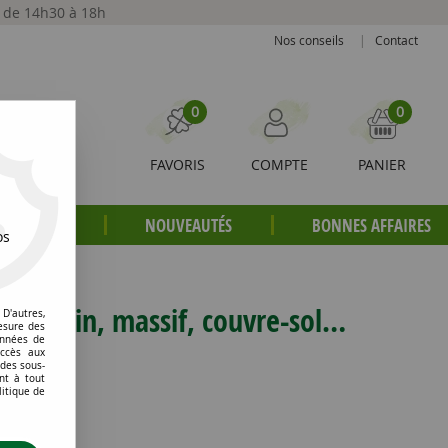
t de 14h30 à 18h
Nos conseils
|
Contact
0
0
FAVORIS
COMPTE
PANIER
S PLANTES
NOUVEAUTÉS
BONNES AFFAIRES
os
 au jardin, massif, couvre-sol…
D'autres,
esure des
onnées de
accès aux
 des sous-
nt à tout
litique de