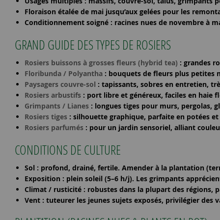
Usages multiples
: massifs, couvre-sol, talus, grimpants p
Floraison étalée
de mai jusqu’aux gelées pour les remontan
Conditionnement soigné
: racines nues de novembre à mar
GRAND GUIDE DES TYPES DE ROSIERS
Rosiers buissons à grosses fleurs (hybrid tea)
: grandes ro
Floribunda / Polyantha
: bouquets de fleurs plus petites 
Paysagers couvre-sol
: tapissants, sobres en entretien, trè
Rosiers arbustifs
: port libre et généreux, faciles en haie 
Grimpants / Lianes
: longues tiges pour murs, pergolas, g
Rosiers tiges
: silhouette graphique, parfaite en potées e
Rosiers parfumés
: pour un jardin sensoriel, alliant couleu
CONDITIONS DE CULTURE
Sol
: profond, drainé, fertile. Amender à la plantation (te
Exposition
:
plein soleil
(5–6 h/j). Les grimpants apprécient
Climat / rusticité
: robustes dans la plupart des régions, pai
Vent
: tuteurer les jeunes sujets exposés, privilégier des 