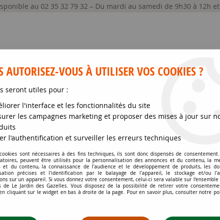
disponible au 02 35 32 79 32 – Du mardi au samedi de 9h30 à 12h e
 AUTORISEZ-VOUS À UTILISER VOS COOKIES ?
s seront utiles pour :
liorer l'interface et les fonctionnalités du site
GRAINES ET SEMENCES
MATÉRIELS
SOIN DE
urer les campagnes marketing et proposer des mises à jour sur n
duits
er l'authentification et surveiller les erreurs techniques
pour toutes les utilisations possibles
 cookies sont nécessaires à des fins techniques, ils sont donc dispensés de consentement. 
gatoires, peuvent être utilisés pour la personnalisation des annonces et du contenu, la m
 et du contenu, la connaissance de l'audience et le développement de produits, les d
isation précises et l'identification par le balayage de l'appareil, le stockage et/ou l'
ons sur un appareil. Si vous donnez votre consentement, celui-ci sera valable sur l’ensemble
 de Le Jardin des Gazelles. Vous disposez de la possibilité de retirer votre consenteme
 cliquant sur le widget en bas à droite de la page. Pour en savoir plus, consulter notre po
ur tous les jardins