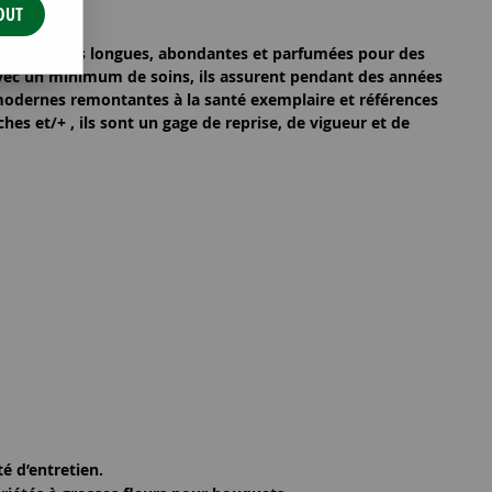
OUT
es
floraisons longues, abondantes et parfumées
pour des
ec un minimum de soins, ils assurent pendant des années
 modernes remontantes
à la santé exemplaire et références
nches et/+
, ils sont un gage de reprise, de vigueur et de
ité d’entretien
.