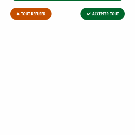
TOUT REFUSER
ACCEPTER TOUT
KIT FULGURANCE-POUSSE RAPIDE :
L'ESPRIT CHAMPÊTRE - 26 PLANTS -
TAILLE 40/80 CM - RACINES NUES
Soyez le premier à donner votre avis !
60
,
79
€
TTC