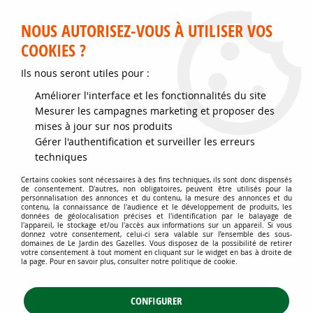
Service client disponible au 02 35 32 79 32 – Du mardi au
samedi de 9h30 à 12h et de 14h30 à 18h
NOUS AUTORISEZ-VOUS À UTILISER VOS
COOKIES ?
0
Ils nous seront utiles pour :
Améliorer l'interface et les fonctionnalités du site
Accueil
>
Jardins d'ornement
>
Plantes de haies
>
Mesurer les campagnes marketing et proposer des
Nos kits de plantes et d'arbustes de haies
>
mises à jour sur nos produits
Kits de plantes de haies en racine nues
>
Kit Fulgurance-Pousse Rapide
: L'esprit champêtre - 26 plants - taille 40/80 cm - Racines Nues
Gérer l'authentification et surveiller les erreurs
techniques
Certains cookies sont nécessaires à des fins techniques, ils sont donc dispensés
de consentement. D'autres, non obligatoires, peuvent être utilisés pour la
personnalisation des annonces et du contenu, la mesure des annonces et du
contenu, la connaissance de l'audience et le développement de produits, les
données de géolocalisation précises et l'identification par le balayage de
l'appareil, le stockage et/ou l'accès aux informations sur un appareil. Si vous
donnez votre consentement, celui-ci sera valable sur l’ensemble des sous-
domaines de Le Jardin des Gazelles. Vous disposez de la possibilité de retirer
votre consentement à tout moment en cliquant sur le widget en bas à droite de
la page. Pour en savoir plus, consulter notre politique de cookie.
CONFIGURER