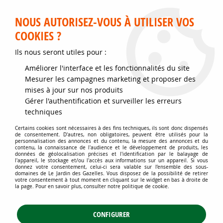
Service client disponible au 02 35 32 79 32 – Du mardi au
samedi de 9h30 à 12h et de 14h30 à 18h
NOUS AUTORISEZ-VOUS À UTILISER VOS
COOKIES ?
0
Ils nous seront utiles pour :
Améliorer l'interface et les fonctionnalités du site
Accueil
>
Jardins d'ornement
>
Arbustes
>
Mesurer les campagnes marketing et proposer des
Arbustes attractifs toute l'année
>
Laurier du Portugal : Taille 40/60 cm
mises à jour sur nos produits
- Pot de 3 litres
Gérer l'authentification et surveiller les erreurs
techniques
Certains cookies sont nécessaires à des fins techniques, ils sont donc dispensés
de consentement. D'autres, non obligatoires, peuvent être utilisés pour la
personnalisation des annonces et du contenu, la mesure des annonces et du
contenu, la connaissance de l'audience et le développement de produits, les
données de géolocalisation précises et l'identification par le balayage de
l'appareil, le stockage et/ou l'accès aux informations sur un appareil. Si vous
donnez votre consentement, celui-ci sera valable sur l’ensemble des sous-
domaines de Le Jardin des Gazelles. Vous disposez de la possibilité de retirer
votre consentement à tout moment en cliquant sur le widget en bas à droite de
la page. Pour en savoir plus, consulter notre politique de cookie.
CONFIGURER