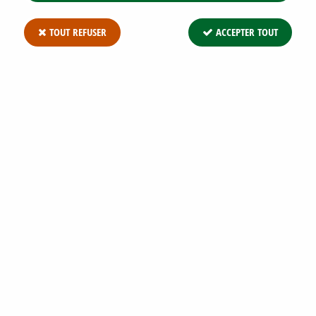
TOUT REFUSER
ACCEPTER TOUT
LAURIER DU PORTUGAL : TAILLE 40/60
CM - POT DE 3 LITRES
Soyez le premier à donner votre avis !