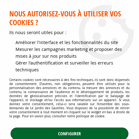
Service client disponible au 02 35 32 79 32 – Du mardi au
samedi de 9h30 à 12h et de 14h30 à 18h
NOUS AUTORISEZ-VOUS À UTILISER VOS
COOKIES ?
0
Ils nous seront utiles pour :
Améliorer l'interface et les fonctionnalités du site
Accueil
>
Jardins d'ornement
>
Arbustes
>
Mesurer les campagnes marketing et proposer des
Arbustes attractifs toute l'année
>
Laurier palme 'Rotundifolia' : Taille
mises à jour sur nos produits
60/80 cm - Pot de 3 litres
Gérer l'authentification et surveiller les erreurs
techniques
Certains cookies sont nécessaires à des fins techniques, ils sont donc dispensés
de consentement. D'autres, non obligatoires, peuvent être utilisés pour la
personnalisation des annonces et du contenu, la mesure des annonces et du
contenu, la connaissance de l'audience et le développement de produits, les
données de géolocalisation précises et l'identification par le balayage de
l'appareil, le stockage et/ou l'accès aux informations sur un appareil. Si vous
donnez votre consentement, celui-ci sera valable sur l’ensemble des sous-
domaines de Le Jardin des Gazelles. Vous disposez de la possibilité de retirer
votre consentement à tout moment en cliquant sur le widget en bas à droite de
la page. Pour en savoir plus, consulter notre politique de cookie.
CONFIGURER