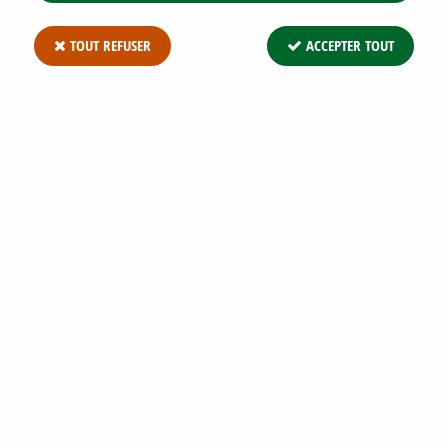
TOUT REFUSER
ACCEPTER TOUT
LAURIER PALME 'ROTUNDIFOLIA' :
TAILLE 60/80 CM - POT DE 3 LITRES
Soyez le premier à donner votre avis !