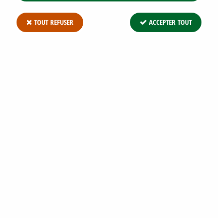
TOUT REFUSER
ACCEPTER TOUT
MÉLANGES DE FLEURS UTILES POUR
LIMITER LES LIMACES : POUR 25 M²
Soyez le premier à donner votre avis !
15
,
77
€
TTC
Réf. :
PFRF08822