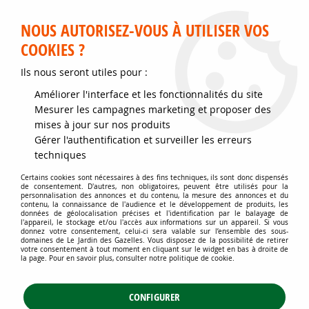
Service client disponible au 02 35 32 79 32 – Du mardi au
samedi de 9h30 à 12h et de 14h30 à 18h
NOUS AUTORISEZ-VOUS À UTILISER VOS
COOKIES ?
0
Ils nous seront utiles pour :
Améliorer l'interface et les fonctionnalités du site
Accueil
>
Graines et semences
>
Graines de Fleurs
>
Mesurer les campagnes marketing et proposer des
Mélanges de fleurs pour la biodiversité
>
mises à jour sur nos produits
Boîte 25 m² - Protection du jardin et potager
>
Mélanges de Fleurs
utiles pour limiter les LIMACES : pour 25 m²
Gérer l'authentification et surveiller les erreurs
techniques
Certains cookies sont nécessaires à des fins techniques, ils sont donc dispensés
de consentement. D'autres, non obligatoires, peuvent être utilisés pour la
personnalisation des annonces et du contenu, la mesure des annonces et du
contenu, la connaissance de l'audience et le développement de produits, les
données de géolocalisation précises et l'identification par le balayage de
l'appareil, le stockage et/ou l'accès aux informations sur un appareil. Si vous
donnez votre consentement, celui-ci sera valable sur l’ensemble des sous-
domaines de Le Jardin des Gazelles. Vous disposez de la possibilité de retirer
votre consentement à tout moment en cliquant sur le widget en bas à droite de
la page. Pour en savoir plus, consulter notre politique de cookie.
CONFIGURER