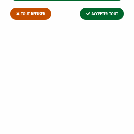
TOUT REFUSER
ACCEPTER TOUT
ORANGER DU MEXIQUE 'SUNDANCE' :
TAILLE 30/40 CM - POT DE 3 LITRES
Soyez le premier à donner votre avis !