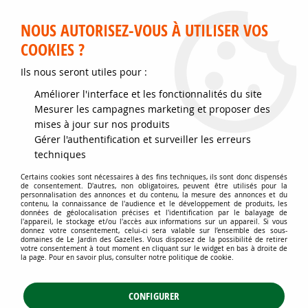
Service client disponible au 02 35 32 79 32 – Du mardi au
samedi de 9h30 à 12h et de 14h30 à 18h
NOUS AUTORISEZ-VOUS À UTILISER VOS
COOKIES ?
0
Ils nous seront utiles pour :
Améliorer l'interface et les fonctionnalités du site
Accueil
>
Jardins d'ornement
>
Arbustes
>
Mesurer les campagnes marketing et proposer des
Arbustes attractifs toute l'année
>
Oranger du Mexique 'Sundance' :
mises à jour sur nos produits
Taille 30/40 cm - Pot de 3 litres
Gérer l'authentification et surveiller les erreurs
techniques
Certains cookies sont nécessaires à des fins techniques, ils sont donc dispensés
de consentement. D'autres, non obligatoires, peuvent être utilisés pour la
personnalisation des annonces et du contenu, la mesure des annonces et du
contenu, la connaissance de l'audience et le développement de produits, les
données de géolocalisation précises et l'identification par le balayage de
l'appareil, le stockage et/ou l'accès aux informations sur un appareil. Si vous
donnez votre consentement, celui-ci sera valable sur l’ensemble des sous-
domaines de Le Jardin des Gazelles. Vous disposez de la possibilité de retirer
votre consentement à tout moment en cliquant sur le widget en bas à droite de
la page. Pour en savoir plus, consulter notre politique de cookie.
CONFIGURER