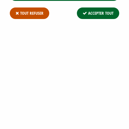
TOUT REFUSER
ACCEPTER TOUT
PHYSOCARPUS OPULIFOLIUS 'DIABOLO' :
TAILLE 30/40 CM - POT DE 3 LITRES
Soyez le premier à donner votre avis !