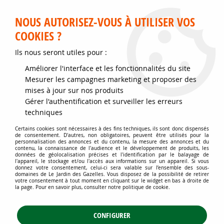
Service client disponible au 02 35 32 79 32 – Du mardi au
samedi de 9h30 à 12h et de 14h30 à 18h
NOUS AUTORISEZ-VOUS À UTILISER VOS
COOKIES ?
0
Ils nous seront utiles pour :
Améliorer l'interface et les fonctionnalités du site
Accueil
>
Jardins d'ornement
>
Arbustes
>
Arbustes à intérêt estival
>
Mesurer les campagnes marketing et proposer des
Physocarpus opulifolius 'Diabolo' : Taille 30/40 cm - Pot de 3 litres
mises à jour sur nos produits
Gérer l'authentification et surveiller les erreurs
techniques
Certains cookies sont nécessaires à des fins techniques, ils sont donc dispensés
de consentement. D'autres, non obligatoires, peuvent être utilisés pour la
personnalisation des annonces et du contenu, la mesure des annonces et du
contenu, la connaissance de l'audience et le développement de produits, les
données de géolocalisation précises et l'identification par le balayage de
l'appareil, le stockage et/ou l'accès aux informations sur un appareil. Si vous
donnez votre consentement, celui-ci sera valable sur l’ensemble des sous-
domaines de Le Jardin des Gazelles. Vous disposez de la possibilité de retirer
votre consentement à tout moment en cliquant sur le widget en bas à droite de
la page. Pour en savoir plus, consulter notre politique de cookie.
CONFIGURER