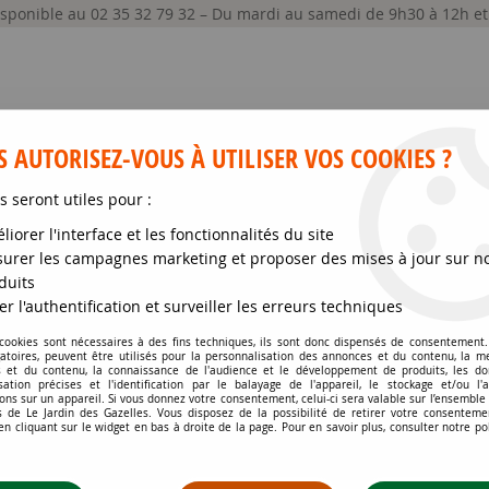
disponible au 02 35 32 79 32 – Du mardi au samedi de 9h30 à 12h e
 AUTORISEZ-VOUS À UTILISER VOS COOKIES ?
s seront utiles pour :
liorer l'interface et les fonctionnalités du site
GRAINES ET SEMENCES
MATÉRIELS
SOIN DE
urer les campagnes marketing et proposer des mises à jour sur n
duits
val
>
Potentille Fruticosa Mango Tango : Taille 20/30 cm - Pot de 3 l
er l'authentification et surveiller les erreurs techniques
 cookies sont nécessaires à des fins techniques, ils sont donc dispensés de consentement. 
gatoires, peuvent être utilisés pour la personnalisation des annonces et du contenu, la m
POTENTILLE FRUTICO
 et du contenu, la connaissance de l'audience et le développement de produits, les d
isation précises et l'identification par le balayage de l'appareil, le stockage et/ou l'
POT DE 3 LITRES
ons sur un appareil. Si vous donnez votre consentement, celui-ci sera valable sur l’ensemble
 de Le Jardin des Gazelles. Vous disposez de la possibilité de retirer votre consenteme
 cliquant sur le widget en bas à droite de la page. Pour en savoir plus, consulter notre po
Soyez le premier à donner votr