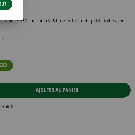
OUT
O C3 20/+
: taille 20/30 cm - pot de 3 litres Arbuste de petite taille avec
s
NGO
AJOUTER AU PANIER
oduit ?