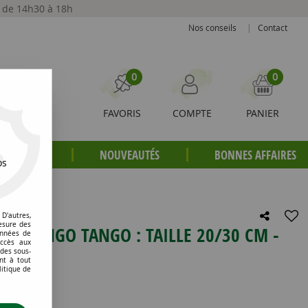
t de 14h30 à 18h
Nos conseils
|
Contact
0
0
FAVORIS
COMPTE
PANIER
S PLANTES
NOUVEAUTÉS
BONNES AFFAIRES
os
itres
D'autres,
esure des
SA MANGO TANGO : TAILLE 20/30 CM -
onnées de
accès aux
 des sous-
nt à tout
litique de
e avis !