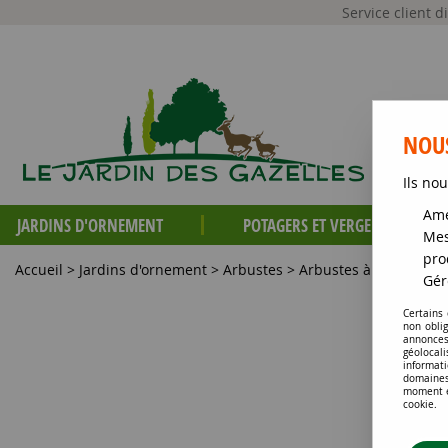
Service client 
NOUS
Ils nou
Amé
JARDINS D'ORNEMENT
POTAGERS ET VERGERS
Mes
pro
Accueil
>
Jardins d'ornement
>
Arbustes
>
Arbustes à intérêt esti
Gér
Certains
non obli
annonces
géolocal
informati
domaines
moment en
cookie.