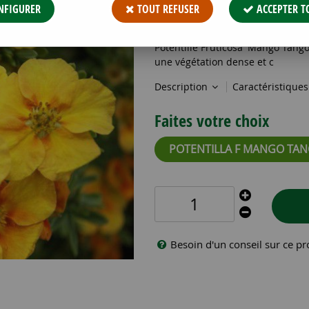
12
,
93
€
TTC
NFIGURER
TOUT REFUSER
ACCEPTER T
Réf. :
POTENTILLA F MANGO TANG
Potentille Fruticosa 'Mango Tango' 
une végétation dense et c
Description
Caractéristique
Faites votre choix
POTENTILLA F MANGO TA
Besoin d'un conseil sur ce pr