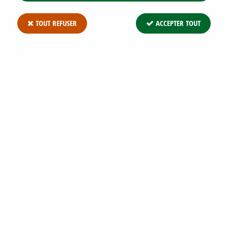
TOUT REFUSER
ACCEPTER TOUT
TROÈNE VERT / TROÈNE DE CALIFORNIE
: TAILLE 20/25 CM - GODET DE 8X8 CM
Soyez le premier à donner votre avis !