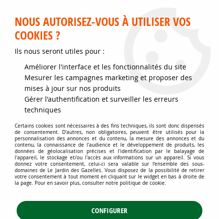
Service client disponible au 02 35 32 79 32 – Du mardi au
samedi de 9h30 à 12h et de 14h30 à 18h
NOUS AUTORISEZ-VOUS À UTILISER VOS
COOKIES ?
0
Ils nous seront utiles pour :
Améliorer l'interface et les fonctionnalités du site
Accueil
>
Jardins d'ornement
>
Arbustes
>
Mesurer les campagnes marketing et proposer des
Arbustes attractifs toute l'année
>
Troène vert / Troène de Californie :
mises à jour sur nos produits
Taille 20/25 cm - Godet de 8x8 cm
Gérer l'authentification et surveiller les erreurs
techniques
Certains cookies sont nécessaires à des fins techniques, ils sont donc dispensés
de consentement. D'autres, non obligatoires, peuvent être utilisés pour la
personnalisation des annonces et du contenu, la mesure des annonces et du
contenu, la connaissance de l'audience et le développement de produits, les
données de géolocalisation précises et l'identification par le balayage de
l'appareil, le stockage et/ou l'accès aux informations sur un appareil. Si vous
donnez votre consentement, celui-ci sera valable sur l’ensemble des sous-
domaines de Le Jardin des Gazelles. Vous disposez de la possibilité de retirer
votre consentement à tout moment en cliquant sur le widget en bas à droite de
la page. Pour en savoir plus, consulter notre politique de cookie.
CONFIGURER