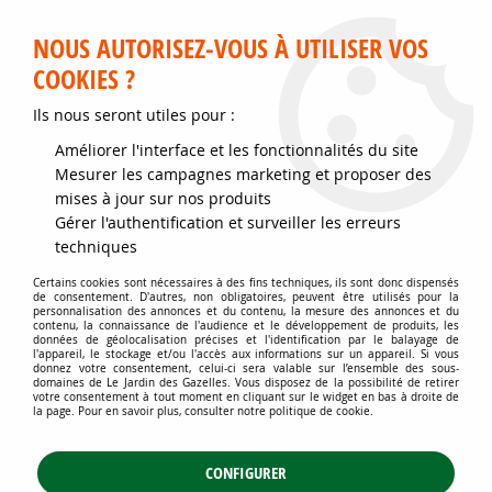
Service client disponible au 02 35 32 79 32 – Du mardi au
samedi de 9h30 à 12h et de 14h30 à 18h
NOUS AUTORISEZ-VOUS À UTILISER VOS
COOKIES ?
0
Ils nous seront utiles pour :
Améliorer l'interface et les fonctionnalités du site
Accueil
>
Jardins d'ornement
>
Plantes de haies
>
Mesurer les campagnes marketing et proposer des
Haies défensives ou impénétrables
>
Berberis vulgaris - Épine-vinette
mises à jour sur nos produits
commune : taille 40/60 cm - Racines Nues
Gérer l'authentification et surveiller les erreurs
techniques
Certains cookies sont nécessaires à des fins techniques, ils sont donc dispensés
de consentement. D'autres, non obligatoires, peuvent être utilisés pour la
personnalisation des annonces et du contenu, la mesure des annonces et du
contenu, la connaissance de l'audience et le développement de produits, les
données de géolocalisation précises et l'identification par le balayage de
l'appareil, le stockage et/ou l'accès aux informations sur un appareil. Si vous
donnez votre consentement, celui-ci sera valable sur l’ensemble des sous-
domaines de Le Jardin des Gazelles. Vous disposez de la possibilité de retirer
votre consentement à tout moment en cliquant sur le widget en bas à droite de
la page. Pour en savoir plus, consulter notre politique de cookie.
CONFIGURER