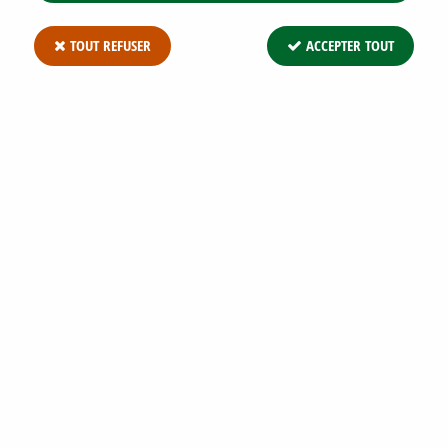
TOUT REFUSER
ACCEPTER TOUT
BERBERIS VULGARIS - ÉPINE-VINETTE
COMMUNE : TAILLE 40/60 CM - RACINES
NUES
Soyez le premier à donner votre avis !
2
,
99
€
TTC