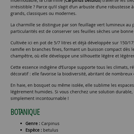
Indémodable, la charmille (
Carpinus betulus
) traverse les si
irrésistible ? Parce qu’il s’agit d’un arbuste d’une robustesse
grands, classiques ou modernes.
La charmille se distingue par son feuillage vert lumineux au 
particularités est de conserver ses feuilles sèches une bonne
Cultivée ici en pot de 5/7 litres et déjà développée sur 150/
ramifie en branches fines, formant un buisson compact dès les
champêtre, où elle développe une silhouette légère et légèr
Cette essence indigène d’Europe supporte tous les climats, rés
décoratif : elle favorise la biodiversité, abritant de nombreux 
En haie, en bosquet ou même isolée, elle sublime les espaces 
légèrement humides. Si vous cherchez une solution durable, e
simplement incontournable !
BOTANIQUE
Genre :
Carpinus
Espèce :
betulus