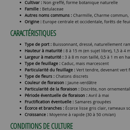
Cultivar :
Non greffé, forme botanique naturelle
Famille :
Betulaceae
Autres noms communs :
Charmille, Charme commun,
Origine :
Europe centrale et occidentale, forêts de feui
CARACTÉRISTIQUES
Type de port :
Buissonnant, dressé, naturellement ram
Hauteur à maturité :
8 à 15 m (en sujet libre), 1,5 à 4 
Largeur à maturité :
3 à 8 m non taillé, 0,5 à 1 m en ha
Type de feuillage :
Caduc, mais marcescent
Particularité du feuillage :
Vert tendre, devenant vert 
Type de fleurs :
Chatons discrets
Couleur de floraison :
Jaune-verdâtre
Particularité de la floraison :
Discrète, non ornementa
Période éventuelle de floraison :
Avril à mai
Fructification éventuelle :
Samares groupées
Écorce et branches :
Écorce lisse gris clair, rameaux s
Croissance :
Moyenne à rapide (30 à 50 cm/an)
CONDITIONS DE CULTURE