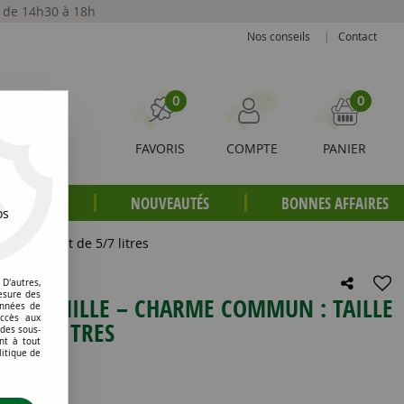
t de 14h30 à 18h
Nos conseils
|
Contact
0
0
FAVORIS
COMPTE
PANIER
S PLANTES
NOUVEAUTÉS
BONNES AFFAIRES
os
75 cm – pot de 5/7 litres
D'autres,
esure des
/ CHARMILLE – CHARME COMMUN : TAILLE
onnées de
accès aux
 5/7 LITRES
 des sous-
nt à tout
litique de
e avis !