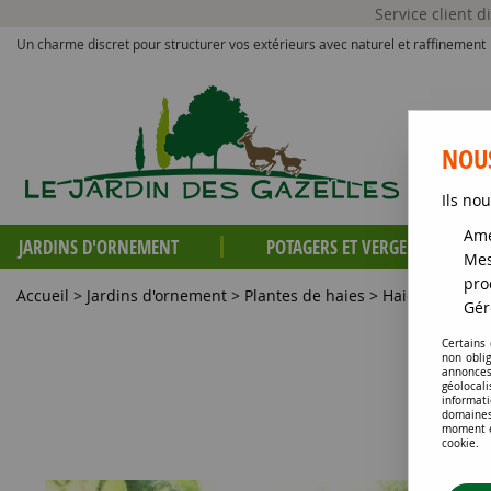
Service client 
Un charme discret pour structurer vos extérieurs avec naturel et raffinement
NOUS
Ils nou
Amé
JARDINS D'ORNEMENT
POTAGERS ET VERGERS
Mes
pro
Accueil
>
Jardins d'ornement
>
Plantes de haies
>
Haies persista
Gér
Certains
non obli
annonces
géolocal
informati
domaines
moment en
cookie.