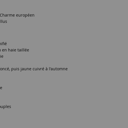
 Charme européen
llus
ifié
m en haie taillée
ie
foncé, puis jaune cuivré à l'automne
le
ouples