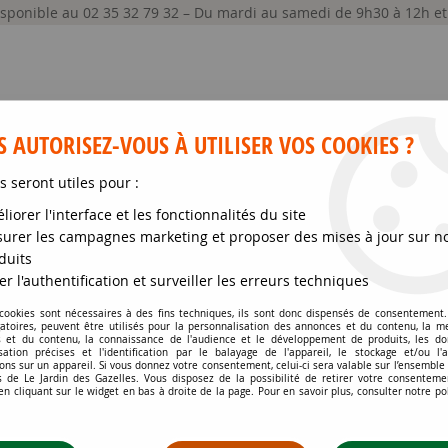
disponible au 02 35 32 79 32 – Du mardi au samedi de 9h30 à 12h e
 AUTORISEZ-VOUS À UTILISER VOS COOKIES ?
s seront utiles pour :
liorer l'interface et les fonctionnalités du site
GRAINES ET SEMENCES
MATÉRIELS
SOIN DE
urer les campagnes marketing et proposer des mises à jour sur n
duits
ntes
>
Carpinus betulus / Charmille – Charme commun : taille 150/1
er l'authentification et surveiller les erreurs techniques
 cookies sont nécessaires à des fins techniques, ils sont donc dispensés de consentement. 
gatoires, peuvent être utilisés pour la personnalisation des annonces et du contenu, la m
CARPINUS BETULUS 
 et du contenu, la connaissance de l'audience et le développement de produits, les d
isation précises et l'identification par le balayage de l'appareil, le stockage et/ou l'
150/175 CM – POT DE
ons sur un appareil. Si vous donnez votre consentement, celui-ci sera valable sur l’ensemble
 de Le Jardin des Gazelles. Vous disposez de la possibilité de retirer votre consenteme
 cliquant sur le widget en bas à droite de la page. Pour en savoir plus, consulter notre po
Soyez le premier à donner votr