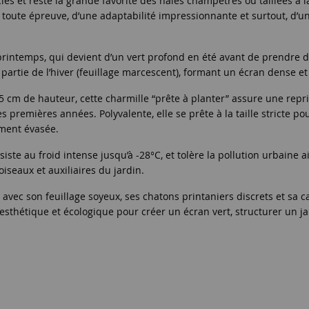
ècles et reste la grande favorite des haies champêtres ou taillées 
 à toute épreuve, d’une adaptabilité impressionnante et surtout, d’un
printemps, qui devient d’un vert profond en été avant de prendre d
 partie de l’hiver (feuillage marcescent), formant un écran dense 
175 cm de hauteur, cette charmille “prête à planter” assure une repr
 premières années. Polyvalente, elle se prête à la taille stricte p
ement évasée.
iste au froid intense jusqu’à -28°C, et tolère la pollution urbaine 
oiseaux et auxiliaires du jardin.
avec son feuillage soyeux, ses chatons printaniers discrets et sa 
sthétique et écologique pour créer un écran vert, structurer un ja