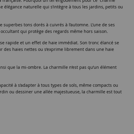
à la française. Pourquoi un tel engouement pour ce “charme”
e élégance naturelle qui s’intègre à tous les jardins, petits ou
e superbes tons dorés à cuivrés à l’automne. L’une de ses
et occultant qui protège des regards même hors saison.
ise rapide et un effet de haie immédiat. Son tronc élancé se
our des haies nettes ou s’exprime librement dans une haie
ainsi que la mi-ombre. La charmille n’est pas qu’un élément
capacité à s’adapter à tous types de sols, même compacts ou
rdin ou dessiner une allée majestueuse, la charmille est tout