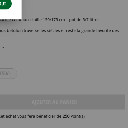
OUT
50/+
harme commun : taille 150/175 cm – pot de 5/7 litres
us betulus) traverse les siècles et reste la grande favorite des
s
150/+
AJOUTER AU PANIER
Cet achat vous fera bénéficier de
250
Point(s)