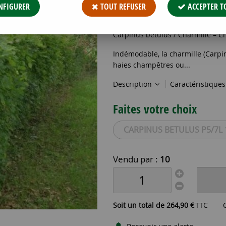
26
,
49
€
TTC
NFIGURER
TOUT REFUSER
ACCEPTER T
Réf. :
CARPINUS BETULUS P5/7L 1
Carpinus betulus / Charmille – C
Indémodable, la charmille (Carpin
haies champêtres ou...
Description
Caractéristique
Faites votre choix
CARPINUS BETULUS P5/7L 
Vendu par :
10
Soit un total de
264
,
90
€
TTC