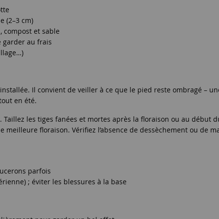
tte
e (2–3 cm)
, compost et sable
 garder au frais
illage…)
installée. Il convient de veiller à ce que le pied reste ombragé – u
out en été.
aillez les tiges fanées et mortes après la floraison ou au début du
e meilleure floraison. Vérifiez l’absence de dessèchement ou de ma
ucerons parfois
rienne) ; éviter les blessures à la base