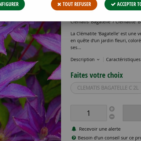
16
,
69
€
TTC
NFIGURER
TOUT REFUSER
ACCEPTER T
Réf. :
CLEMATIS BAGATELLE C 2L
Clematis 'Bagatelle' / Clématite 'Ba
La Clématite 'Bagatelle' est une v
en quête d’un jardin fleuri, color
ses...
Description
Caractéristique
Faites votre choix
CLEMATIS BAGATELLE C 2L
Recevoir une alerte
Besoin d'un conseil sur ce pr