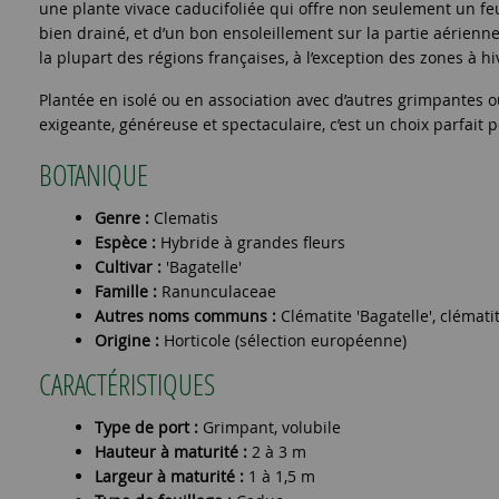
une plante vivace caducifoliée qui offre non seulement un feuil
bien drainé, et d’un bon ensoleillement sur la partie aérienn
la plupart des régions françaises, à l’exception des zones à 
Plantée en isolé ou en association avec d’autres grimpantes ou 
exigeante, généreuse et spectaculaire, c’est un choix parfait
BOTANIQUE
Genre :
Clematis
Espèce :
Hybride à grandes fleurs
Cultivar :
'Bagatelle'
Famille :
Ranunculaceae
Autres noms communs :
Clématite 'Bagatelle', clémat
Origine :
Horticole (sélection européenne)
CARACTÉRISTIQUES
Type de port :
Grimpant, volubile
Hauteur à maturité :
2 à 3 m
Largeur à maturité :
1 à 1,5 m