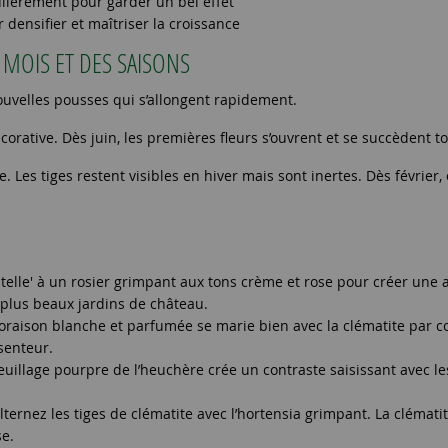
ulièrement pour garder un bel effet
densifier et maîtriser la croissance
MOIS ET DES SAISONS
ouvelles pousses qui s’allongent rapidement.
orative. Dès juin, les premières fleurs s’ouvrent et se succèdent tou
e. Les tiges restent visibles en hiver mais sont inertes. Dès févri
telle' à un rosier grimpant aux tons crème et rose pour créer une 
 plus beaux jardins de château.
floraison blanche et parfumée se marie bien avec la clématite par 
senteur.
euillage pourpre de l’heuchère crée un contraste saisissant avec le
rnez les tiges de clématite avec l’hortensia grimpant. La clématite
se.