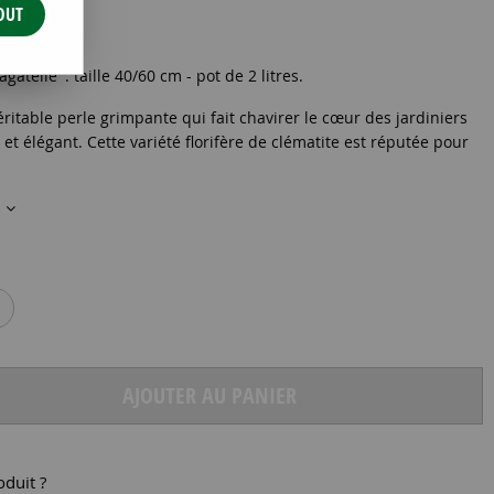
OUT
gatelle' : taille 40/60 cm - pot de 2 litres.
éritable perle grimpante qui fait chavirer le cœur des jardiniers
é et élégant. Cette variété florifère de clématite est réputée pour
s
AJOUTER AU PANIER
oduit ?