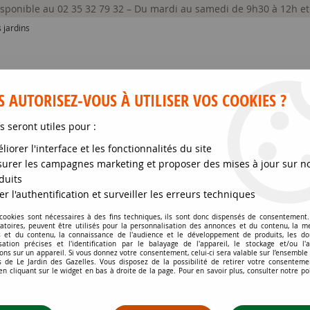
disponible au 02 35 32 79 32 – Du mardi au samedi de 9h30 à 12h e
 jardins
 AUTORISEZ-VOUS À UTILISER VOS COOKIES ?
s seront utiles pour :
liorer l'interface et les fonctionnalités du site
GRAINES ET SEMENCES
MATÉRIELS
SOIN DE
urer les campagnes marketing et proposer des mises à jour sur n
duits
matis 'Bagatelle' / Clématite 'Bagatelle' : taille 40/60 cm - pot de 2 l
er l'authentification et surveiller les erreurs techniques
 cookies sont nécessaires à des fins techniques, ils sont donc dispensés de consentement. 
gatoires, peuvent être utilisés pour la personnalisation des annonces et du contenu, la m
CLEMATIS 'BAGATELLE
 et du contenu, la connaissance de l'audience et le développement de produits, les d
isation précises et l'identification par le balayage de l'appareil, le stockage et/ou l'
40/60 CM - POT DE 2
ons sur un appareil. Si vous donnez votre consentement, celui-ci sera valable sur l’ensemble
 de Le Jardin des Gazelles. Vous disposez de la possibilité de retirer votre consenteme
 cliquant sur le widget en bas à droite de la page. Pour en savoir plus, consulter notre po
Soyez le premier à donner votr