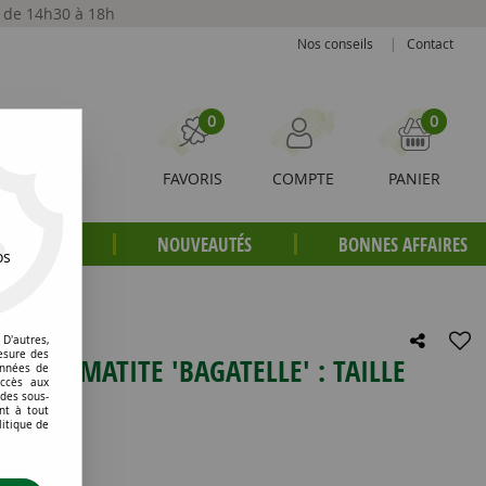
t de 14h30 à 18h
Nos conseils
|
Contact
0
0
FAVORIS
COMPTE
PANIER
S PLANTES
NOUVEAUTÉS
BONNES AFFAIRES
os
itres
D'autres,
esure des
' / CLÉMATITE 'BAGATELLE' : TAILLE
onnées de
accès aux
 LITRES
 des sous-
nt à tout
litique de
e avis !