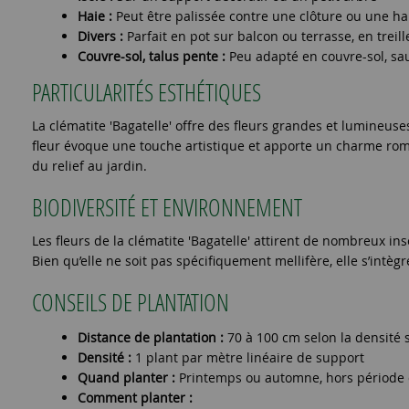
Haie :
Peut être palissée contre une clôture ou une hai
Divers :
Parfait en pot sur balcon ou terrasse, en treil
Couvre-sol, talus pente :
Peu adapté en couvre-sol, sa
PARTICULARITÉS ESTHÉTIQUES
La clématite 'Bagatelle' offre des fleurs grandes et lumineus
fleur évoque une touche artistique et apporte un charme roma
du relief au jardin.
BIODIVERSITÉ ET ENVIRONNEMENT
Les fleurs de la clématite 'Bagatelle' attirent de nombreux in
Bien qu’elle ne soit pas spécifiquement mellifère, elle s’intè
CONSEILS DE PLANTATION
Distance de plantation :
70 à 100 cm selon la densité 
Densité :
1 plant par mètre linéaire de support
Quand planter :
Printemps ou automne, hors période 
Comment planter :