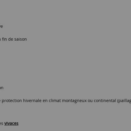
ve
 fin de saison
on
ne protection hivernale en climat montagneux ou continental (pailla
des
vivaces