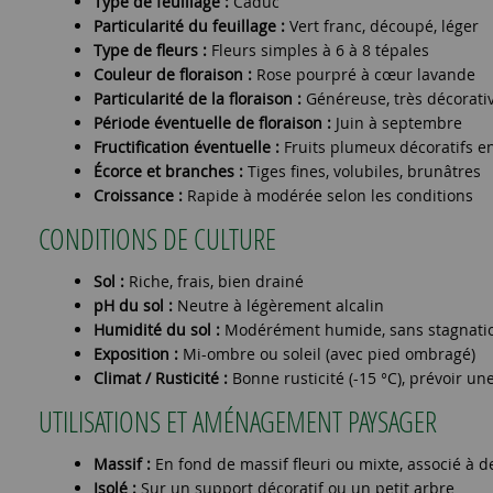
Type de feuillage :
Caduc
Particularité du feuillage :
Vert franc, découpé, léger
Type de fleurs :
Fleurs simples à 6 à 8 tépales
Couleur de floraison :
Rose pourpré à cœur lavande
Particularité de la floraison :
Généreuse, très décorati
Période éventuelle de floraison :
Juin à septembre
Fructification éventuelle :
Fruits plumeux décoratifs en
Écorce et branches :
Tiges fines, volubiles, brunâtres
Croissance :
Rapide à modérée selon les conditions
CONDITIONS DE CULTURE
Sol :
Riche, frais, bien drainé
pH du sol :
Neutre à légèrement alcalin
Humidité du sol :
Modérément humide, sans stagnati
Exposition :
Mi-ombre ou soleil (avec pied ombragé)
Climat / Rusticité :
Bonne rusticité (-15 °C), prévoir u
UTILISATIONS ET AMÉNAGEMENT PAYSAGER
Massif :
En fond de massif fleuri ou mixte, associé à 
Isolé :
Sur un support décoratif ou un petit arbre