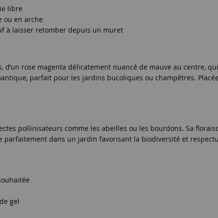
e libre
le ou en arche
uf à laisser retomber depuis un muret
es, d’un rose magenta délicatement nuancé de mauve au centre, qui s
ntique, parfait pour les jardins bucoliques ou champêtres. Placée
sectes pollinisateurs comme les abeilles ou les bourdons. Sa florais
gre parfaitement dans un jardin favorisant la biodiversité et respec
souhaitée
de gel