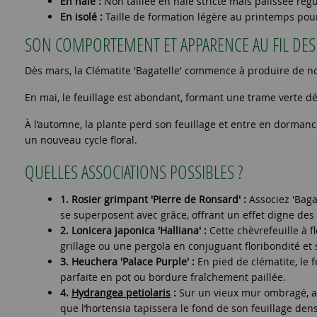
En haie :
Non taillée en haie stricte mais palissée rég
En isolé :
Taille de formation légère au printemps pour 
SON COMPORTEMENT ET APPARENCE AU FIL DES 
Dès mars, la Clématite 'Bagatelle' commence à produire de n
En mai, le feuillage est abondant, formant une trame verte déc
À l’automne, la plante perd son feuillage et entre en dormanc
un nouveau cycle floral.
QUELLES ASSOCIATIONS POSSIBLES ?
1. Rosier grimpant 'Pierre de Ronsard' :
Associez 'Baga
se superposent avec grâce, offrant un effet digne des
2. Lonicera japonica 'Halliana' :
Cette chèvrefeuille à 
grillage ou une pergola en conjuguant floribondité et 
3. Heuchera 'Palace Purple' :
En pied de clématite, le f
parfaite en pot ou bordure fraîchement paillée.
4.
Hydrangea petiolaris
:
Sur un vieux mur ombragé, alte
que l’hortensia tapissera le fond de son feuillage den