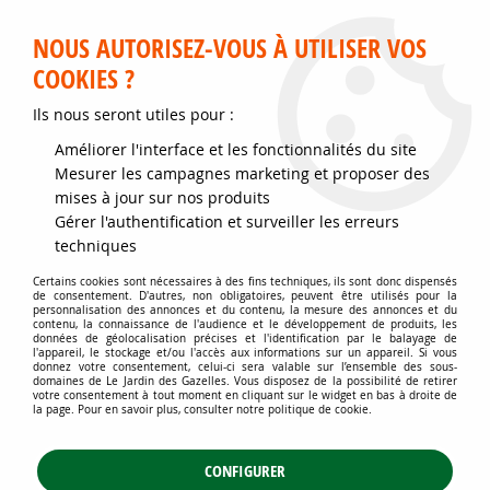
Service client disponible au 02 35 32 79 32 – Du mardi au
samedi de 9h30 à 12h et de 14h30 à 18h
NOUS AUTORISEZ-VOUS À UTILISER VOS
COOKIES ?
0
Ils nous seront utiles pour :
Améliorer l'interface et les fonctionnalités du site
Accueil
>
Jardins d'ornement
>
Arbustes
>
Arbustes remarquables
Mesurer les campagnes marketing et proposer des
mises à jour sur nos produits
Les arbustes dits remarquables
Gérer l'authentification et surveiller les erreurs
techniques
sont des plus décoratifs, ils
Certains cookies sont nécessaires à des fins techniques, ils sont donc dispensés
de consentement. D'autres, non obligatoires, peuvent être utilisés pour la
apportent émerveillement et
personnalisation des annonces et du contenu, la mesure des annonces et du
contenu, la connaissance de l'audience et le développement de produits, les
données de géolocalisation précises et l'identification par le balayage de
raffinement
l'appareil, le stockage et/ou l'accès aux informations sur un appareil. Si vous
donnez votre consentement, celui-ci sera valable sur l’ensemble des sous-
domaines de Le Jardin des Gazelles. Vous disposez de la possibilité de retirer
votre consentement à tout moment en cliquant sur le widget en bas à droite de
la page. Pour en savoir plus, consulter notre politique de cookie.
FLORAISON ÉBLOUISSANTE, FEUILLAGE SPECTACULAIRE, ÉCORCE
HALLUCINANTE
CONFIGURER