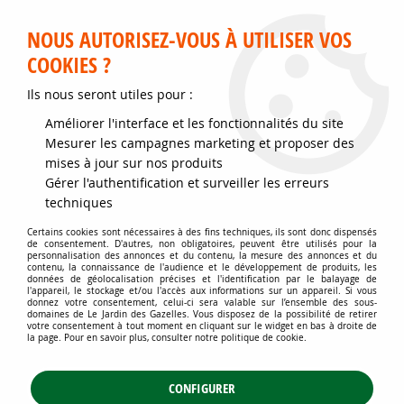
Service client disponible au 02 35 32 79 32 – Du mardi au
samedi de 9h30 à 12h et de 14h30 à 18h
NOUS AUTORISEZ-VOUS À UTILISER VOS
COOKIES ?
0
Ils nous seront utiles pour :
Améliorer l'interface et les fonctionnalités du site
Accueil
>
Potagers et vergers
>
Vergers
>
Petits fruits rouges
>
Mesurer les campagnes marketing et proposer des
Fraisiers / Fraises
>
mises à jour sur nos produits
Variétés non remontantes (récolte abondante en juin-juillet)
Gérer l'authentification et surveiller les erreurs
Variétés non remontantes (récolte
techniques
abondante en juin-juillet)
Certains cookies sont nécessaires à des fins techniques, ils sont donc dispensés
de consentement. D'autres, non obligatoires, peuvent être utilisés pour la
personnalisation des annonces et du contenu, la mesure des annonces et du
contenu, la connaissance de l'audience et le développement de produits, les
données de géolocalisation précises et l'identification par le balayage de
l'appareil, le stockage et/ou l'accès aux informations sur un appareil. Si vous
donnez votre consentement, celui-ci sera valable sur l’ensemble des sous-
domaines de Le Jardin des Gazelles. Vous disposez de la possibilité de retirer
TRIER & FILTRER
votre consentement à tout moment en cliquant sur le widget en bas à droite de
la page. Pour en savoir plus, consulter notre politique de cookie.
CONFIGURER
2 articles sur
2