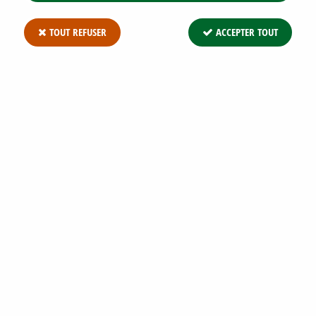
TOUT REFUSER
ACCEPTER TOUT
Fraisier 'Gariguette' - Fragaria x ananassa 'Gariguette'
: 5/10 cm - godet de 10,5 cm
2,05 €