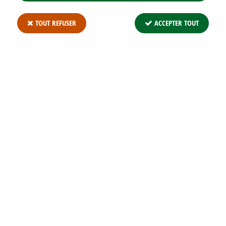
TOUT REFUSER
ACCEPTER TOUT
THYMUS SERPYLLUM 'SNOWDRIFT' /
THYM SERPOLET BLANC : GODET 9X9 CM
– 0,6 LITRE