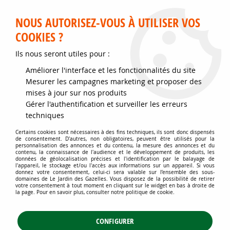
Service client disponible au 02 35 32 79 32 – Du mardi au
samedi de 9h30 à 12h et de 14h30 à 18h
NOUS AUTORISEZ-VOUS À UTILISER VOS
COOKIES ?
0
Ils nous seront utiles pour :
Améliorer l'interface et les fonctionnalités du site
Accueil
>
Jardins d'ornement
>
Couvre-sol - Plantes pour talus
>
Mesurer les campagnes marketing et proposer des
Couvre-sol à floraison ornementale
>
Thymus Serpyllum 'Snowdrift' /
mises à jour sur nos produits
Thym serpolet blanc : godet 9x9 cm – 0,6 litre
Gérer l'authentification et surveiller les erreurs
techniques
Certains cookies sont nécessaires à des fins techniques, ils sont donc dispensés
de consentement. D'autres, non obligatoires, peuvent être utilisés pour la
personnalisation des annonces et du contenu, la mesure des annonces et du
contenu, la connaissance de l'audience et le développement de produits, les
données de géolocalisation précises et l'identification par le balayage de
l'appareil, le stockage et/ou l'accès aux informations sur un appareil. Si vous
donnez votre consentement, celui-ci sera valable sur l’ensemble des sous-
domaines de Le Jardin des Gazelles. Vous disposez de la possibilité de retirer
votre consentement à tout moment en cliquant sur le widget en bas à droite de
la page. Pour en savoir plus, consulter notre politique de cookie.
CONFIGURER