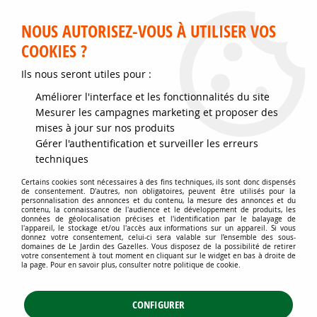
Service client disponible au 02 35 32 79 32 – Du mardi au
samedi de 9h30 à 12h et de 14h30 à 18h
NOUS AUTORISEZ-VOUS À UTILISER VOS
COOKIES ?
0
Ils nous seront utiles pour :
Améliorer l'interface et les fonctionnalités du site
Accueil
>
Jardins d'ornement
>
Couvre-sol - Plantes pour talus
>
Mesurer les campagnes marketing et proposer des
Couvre-sol à floraison ornementale
>
Géranium vivace Versicolor :
mises à jour sur nos produits
godet de 9x9 cm - 0,6 litre
Gérer l'authentification et surveiller les erreurs
techniques
Certains cookies sont nécessaires à des fins techniques, ils sont donc dispensés
de consentement. D'autres, non obligatoires, peuvent être utilisés pour la
personnalisation des annonces et du contenu, la mesure des annonces et du
contenu, la connaissance de l'audience et le développement de produits, les
données de géolocalisation précises et l'identification par le balayage de
l'appareil, le stockage et/ou l'accès aux informations sur un appareil. Si vous
donnez votre consentement, celui-ci sera valable sur l’ensemble des sous-
domaines de Le Jardin des Gazelles. Vous disposez de la possibilité de retirer
votre consentement à tout moment en cliquant sur le widget en bas à droite de
la page. Pour en savoir plus, consulter notre politique de cookie.
CONFIGURER