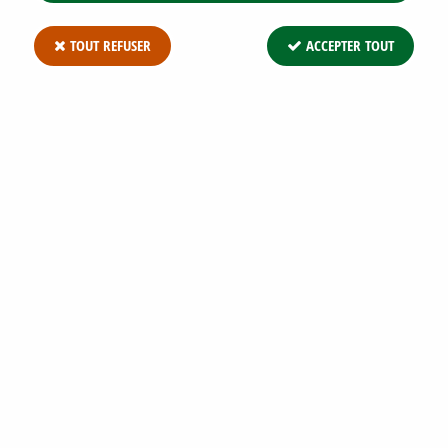
TOUT REFUSER
ACCEPTER TOUT
GÉRANIUM VIVACE VERSICOLOR : GODET
DE 9X9 CM - 0,6 LITRE
Soyez le premier à donner votre avis !
3
,
49
€
TTC
Réf. :
GERANIUM VERSICOLOR G9
Géranium vivace Versicolor : godet de 9x9 cm - 0,6 litre