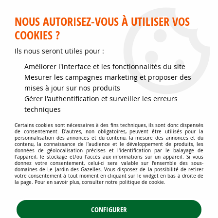
Service client disponible au 02 35 32 79 32 – Du mardi au
samedi de 9h30 à 12h et de 14h30 à 18h
NOUS AUTORISEZ-VOUS À UTILISER VOS
COOKIES ?
0
Ils nous seront utiles pour :
Améliorer l'interface et les fonctionnalités du site
Accueil
>
Jardins d'ornement
>
Plantes de haies
>
Mesurer les campagnes marketing et proposer des
Haies fleuries, libres et vives
>
Ilex crenata 'Dark Green' : taille 10/+ cm -
mises à jour sur nos produits
godet de 9x9 cm
Gérer l'authentification et surveiller les erreurs
techniques
Certains cookies sont nécessaires à des fins techniques, ils sont donc dispensés
de consentement. D'autres, non obligatoires, peuvent être utilisés pour la
personnalisation des annonces et du contenu, la mesure des annonces et du
contenu, la connaissance de l'audience et le développement de produits, les
données de géolocalisation précises et l'identification par le balayage de
l'appareil, le stockage et/ou l'accès aux informations sur un appareil. Si vous
donnez votre consentement, celui-ci sera valable sur l’ensemble des sous-
domaines de Le Jardin des Gazelles. Vous disposez de la possibilité de retirer
votre consentement à tout moment en cliquant sur le widget en bas à droite de
la page. Pour en savoir plus, consulter notre politique de cookie.
CONFIGURER