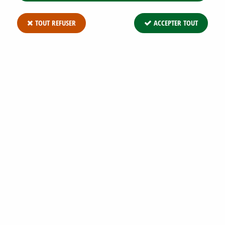
TOUT REFUSER
ACCEPTER TOUT
ILEX CRENATA 'DARK GREEN' : TAILLE
10/+ CM - GODET DE 9X9 CM
Soyez le premier à donner votre avis !