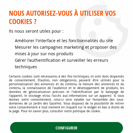
Service client disponible au 02 35 32 79 32 – Du mardi au
samedi de 9h30 à 12h et de 14h30 à 18h
NOUS AUTORISEZ-VOUS À UTILISER VOS
COOKIES ?
0
Ils nous seront utiles pour :
Améliorer l'interface et les fonctionnalités du site
Accueil
>
Jardins d'ornement
>
Végétaux et plantes en racines nues
>
Mesurer les campagnes marketing et proposer des
Ligustrum vulgare Atrovirens / Troène commun atrovirens : taille
mises à jour sur nos produits
40/60 cm - Racines Nues
Gérer l'authentification et surveiller les erreurs
techniques
Certains cookies sont nécessaires à des fins techniques, ils sont donc dispensés
de consentement. D'autres, non obligatoires, peuvent être utilisés pour la
personnalisation des annonces et du contenu, la mesure des annonces et du
contenu, la connaissance de l'audience et le développement de produits, les
données de géolocalisation précises et l'identification par le balayage de
l'appareil, le stockage et/ou l'accès aux informations sur un appareil. Si vous
donnez votre consentement, celui-ci sera valable sur l’ensemble des sous-
domaines de Le Jardin des Gazelles. Vous disposez de la possibilité de retirer
votre consentement à tout moment en cliquant sur le widget en bas à droite de
la page. Pour en savoir plus, consulter notre politique de cookie.
CONFIGURER