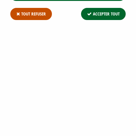
TOUT REFUSER
ACCEPTER TOUT
LIGUSTRUM VULGARE ATROVIRENS /
TROÈNE COMMUN ATROVIRENS : TAILLE
40/60 CM - RACINES NUES
Soyez le premier à donner votre avis !
1
,
75
€
TTC