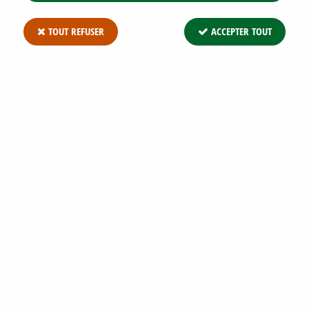
TOUT REFUSER
ACCEPTER TOUT
LIGUSTRUM VULGARE -
TROÈNE D'EUROPE : RACINES NUES –
PLANTS 60/80 CM
Soyez le premier à donner votre avis !