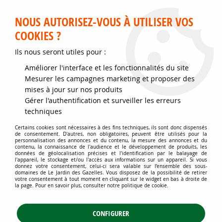
Service client disponible au 02 35 32 79 32 – Du mardi au
samedi de 9h30 à 12h et de 14h30 à 18h
NOUS AUTORISEZ-VOUS À UTILISER VOS
COOKIES ?
0
Ils nous seront utiles pour :
Améliorer l'interface et les fonctionnalités du site
Accueil
>
Jardins d'ornement
>
Plantes de haies
>
Haies persistantes
>
Mesurer les campagnes marketing et proposer des
Ligustrum vulgare - Troène d'Europe : racines nues – plants 60/80 cm
mises à jour sur nos produits
Gérer l'authentification et surveiller les erreurs
techniques
Certains cookies sont nécessaires à des fins techniques, ils sont donc dispensés
de consentement. D'autres, non obligatoires, peuvent être utilisés pour la
personnalisation des annonces et du contenu, la mesure des annonces et du
contenu, la connaissance de l'audience et le développement de produits, les
données de géolocalisation précises et l'identification par le balayage de
l'appareil, le stockage et/ou l'accès aux informations sur un appareil. Si vous
donnez votre consentement, celui-ci sera valable sur l’ensemble des sous-
domaines de Le Jardin des Gazelles. Vous disposez de la possibilité de retirer
votre consentement à tout moment en cliquant sur le widget en bas à droite de
la page. Pour en savoir plus, consulter notre politique de cookie.
CONFIGURER