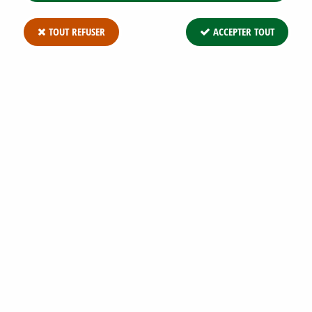
TOUT REFUSER
ACCEPTER TOUT
PHLOX MOUSSE CANDY STRIPES : GODET
DE 9X9 CM - 0,6 LITRE
Soyez le premier à donner votre avis !
2
,
79
€
TTC
Réf. :
PHLOX SUBULATA CANDY STRIPES G9
Phlox Mousse Candy Stripes : godet de 9x9 cm - 0,6 litre