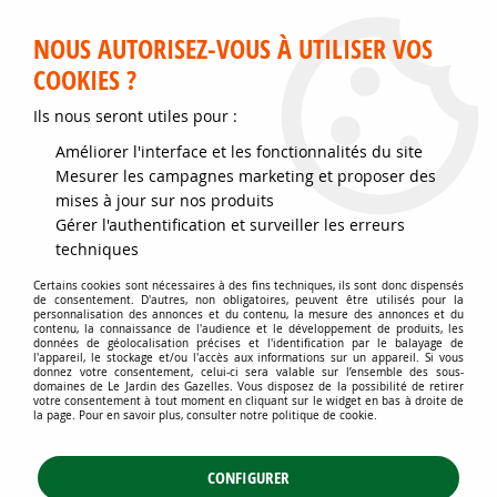
Service client disponible au 02 35 32 79 32 – Du mardi au
samedi de 9h30 à 12h et de 14h30 à 18h
NOUS AUTORISEZ-VOUS À UTILISER VOS
COOKIES ?
0
Ils nous seront utiles pour :
Améliorer l'interface et les fonctionnalités du site
Accueil
>
Jardins d'ornement
>
Plantes vivaces
>
Mesurer les campagnes marketing et proposer des
Plantes vivaces pour rocaille
>
Phlox Mousse Candy Stripes : godet de
mises à jour sur nos produits
9x9 cm - 0,6 litre
Gérer l'authentification et surveiller les erreurs
techniques
Certains cookies sont nécessaires à des fins techniques, ils sont donc dispensés
de consentement. D'autres, non obligatoires, peuvent être utilisés pour la
personnalisation des annonces et du contenu, la mesure des annonces et du
contenu, la connaissance de l'audience et le développement de produits, les
données de géolocalisation précises et l'identification par le balayage de
l'appareil, le stockage et/ou l'accès aux informations sur un appareil. Si vous
donnez votre consentement, celui-ci sera valable sur l’ensemble des sous-
domaines de Le Jardin des Gazelles. Vous disposez de la possibilité de retirer
votre consentement à tout moment en cliquant sur le widget en bas à droite de
la page. Pour en savoir plus, consulter notre politique de cookie.
CONFIGURER