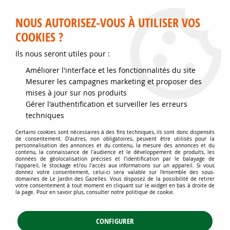
Service client disponible au 02 35 32 79 32 – Du mardi au
samedi de 9h30 à 12h et de 14h30 à 18h
NOUS AUTORISEZ-VOUS À UTILISER VOS
COOKIES ?
0
Ils nous seront utiles pour :
Améliorer l'interface et les fonctionnalités du site
Accueil
>
Jardins d'ornement
>
Plantes de haies
>
Haies persistantes
>
Mesurer les campagnes marketing et proposer des
Photinia Carré Rouge - taille 20/+ cm - taille 40/+ cm - taille 80/+ cm -
mises à jour sur nos produits
taille 100/+ cm - taille 150/+ cm
Gérer l'authentification et surveiller les erreurs
techniques
Certains cookies sont nécessaires à des fins techniques, ils sont donc dispensés
de consentement. D'autres, non obligatoires, peuvent être utilisés pour la
personnalisation des annonces et du contenu, la mesure des annonces et du
contenu, la connaissance de l'audience et le développement de produits, les
données de géolocalisation précises et l'identification par le balayage de
l'appareil, le stockage et/ou l'accès aux informations sur un appareil. Si vous
donnez votre consentement, celui-ci sera valable sur l’ensemble des sous-
domaines de Le Jardin des Gazelles. Vous disposez de la possibilité de retirer
votre consentement à tout moment en cliquant sur le widget en bas à droite de
la page. Pour en savoir plus, consulter notre politique de cookie.
CONFIGURER