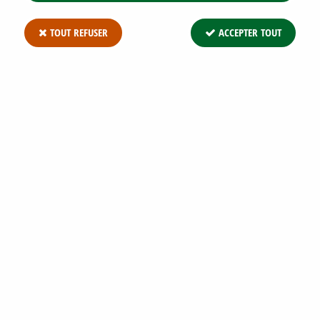
TOUT REFUSER
ACCEPTER TOUT
PHOTINIA CARRÉ ROUGE - TAILLE 20/+
CM - TAILLE 40/+ CM - TAILLE 80/+ CM -
TAILLE 100/+ CM - TAILLE 150/+ CM