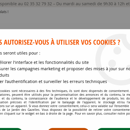
disponible au 02 35 32 79 32 – Du mardi au samedi de 9h30 à 12h e
lats !
 AUTORISEZ-VOUS À UTILISER VOS COOKIES ?
s seront utiles pour :
liorer l'interface et les fonctionnalités du site
GRAINES ET SEMENCES
MATÉRIELS
SOIN DE
urer les campagnes marketing et proposer des mises à jour sur n
duits
mus praecox 'Coccineus' - Thym couché, Thym précoce : godet de 9x
er l'authentification et surveiller les erreurs techniques
 cookies sont nécessaires à des fins techniques, ils sont donc dispensés de consentement. 
gatoires, peuvent être utilisés pour la personnalisation des annonces et du contenu, la m
THYMUS PRAECOX 'C
 et du contenu, la connaissance de l'audience et le développement de produits, les d
isation précises et l'identification par le balayage de l'appareil, le stockage et/ou l'
PRÉCOCE : GODET DE 
ons sur un appareil. Si vous donnez votre consentement, celui-ci sera valable sur l’ensemble
 de Le Jardin des Gazelles. Vous disposez de la possibilité de retirer votre consenteme
 cliquant sur le widget en bas à droite de la page. Pour en savoir plus, consulter notre po
Soyez le premier à donner votr