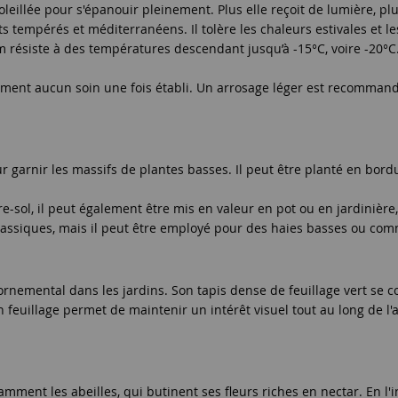
oleillée pour s'épanouir pleinement. Plus elle reçoit de lumière, pl
 tempérés et méditerranéens. Il tolère les chaleurs estivales et les
ym résiste à des températures descendant jusqu’à -15°C, voire -20°
siment aucun soin une fois établi. Un arrosage léger est recommandé
r garnir les massifs de plantes basses. Il peut être planté en bord
uvre-sol, il peut également être mis en valeur en pot ou en jardiniè
 classiques, mais il peut être employé pour des haies basses ou co
rnemental dans les jardins. Son tapis dense de feuillage vert se cou
 feuillage permet de maintenir un intérêt visuel tout au long de l'a
amment les abeilles, qui butinent ses fleurs riches en nectar. En l'