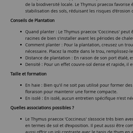
de la biodiversité locale. Le Thymus praecox favorise
stabilisation des sols, réduisant les risques d'érosion
Conseils de Plantation
Quand planter : Le Thymus praecox 'Coccineus' peut ê
racines de bien s'installer avant les périodes de chale
Comment planter : Pour la plantation, creusez un trou
nécessaire. Placez la motte dans le trou, remplissez-l
Distance de plantation : En raison de son port étalé, 
Densité : Pour un effet couvre-sol dense et rapide, il 
Taille et formation
En haie : Bien qu'il ne soit pas utilisé pour former d
floraison pour maintenir une forme compacte.
En isolé : En isolé, aucun entretien spécifique n'est
Quelles associations possibles ?
Le Thymus praecox 'Coccineus' s’associe très bien ave
en termes de sol et d’exposition. Il peut aussi être 
aussi offrir un joli contraste avec le tapis de thym en 