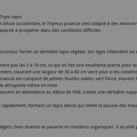
Thym tapis
t d'Asie occidentale, le Thymus praecox s'est adapté à des environ
pacité à prospérer dans des conditions difficiles.
ccineus' forme un véritable tapis végétal. Ses tiges s'étendent au 
t pas les 5 à 10 cm, ce qui en fait une excellente plante pour tapi
ement, couvrant une largeur de 30 à 60 cm voire plus si les conditi
 praecox est composé de petites feuilles ovales, vert foncé, souven
ale attrayante même en hiver.
aissent en abondance au début de l'été, créant une véritable nappe
nd rapidement, formant un tapis dense qui limite la pousse des ma
légers, bien drainés et pauvres en matières organiques. Il se plaît p