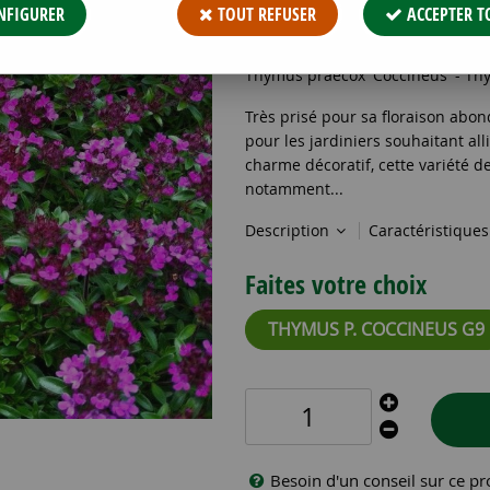
3
,
49
€
TTC
NFIGURER
TOUT REFUSER
ACCEPTER T
Réf. :
THYMUS P. COCCINEUS G9
Thymus praecox 'Coccineus' - Thy
Très prisé pour sa floraison abon
pour les jardiniers souhaitant all
charme décoratif, cette variété d
notamment...
Description
Caractéristique
Faites votre choix
THYMUS P. COCCINEUS G9
Besoin d'un conseil sur ce pr