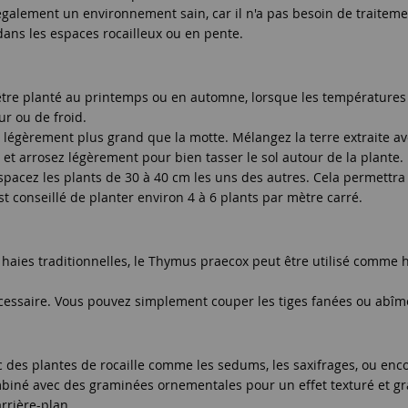
 également un environnement sain, car il n'a pas besoin de traiteme
 dans les espaces rocailleux ou en pente.
tre planté au printemps ou en automne, lorsque les températures 
ur ou de froid.
 légèrement plus grand que la motte. Mélangez la terre extraite av
e et arrosez légèrement pour bien tasser le sol autour de la plante.
espacez les plants de 30 à 40 cm les uns des autres. Cela permettra 
est conseillé de planter environ 4 à 6 plants par mètre carré.
es haies traditionnelles, le Thymus praecox peut être utilisé comme
 nécessaire. Vous pouvez simplement couper les tiges fanées ou ab
c des plantes de rocaille comme les sedums, les saxifrages, ou en
combiné avec des graminées ornementales pour un effet texturé et g
arrière-plan.