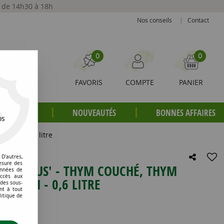
t de 14h30 à 18h
Nos conseils
|
Contact
0
0
FAVORIS
COMPTE
PANIER
S PLANTES
NOUVEAUTÉS
BONNES AFFAIRES
os
9 cm - 0,6 litre
D'autres,
esure des
OCCINEUS' - THYM COUCHÉ, THYM
onnées de
accès aux
9X9 CM - 0,6 LITRE
 des sous-
nt à tout
litique de
e avis !