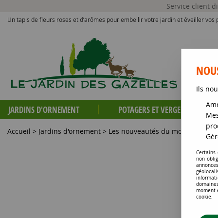
Service client 
Un tapis de fleurs roses et d’arômes pour embellir votre jardin et éveiller vos p
NOUS
Ils nou
Amé
JARDINS D'ORNEMENT
POTAGERS ET VERGERS
Mes
pro
Accueil
>
Jardins d'ornement
>
Les nouveautés du moment
>
Thy
Gér
Certains
non obli
annonces
géolocal
informati
domaines
moment en
cookie.