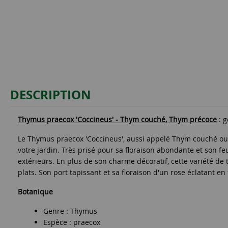
DESCRIPTION
Thymus praecox 'Coccineus' - Thym couché, Thym précoce
: g
Le Thymus praecox 'Coccineus', aussi appelé Thym couché ou 
votre jardin. Très prisé pour sa floraison abondante et son feu
extérieurs. En plus de son charme décoratif, cette variété d
plats. Son port tapissant et sa floraison d'un rose éclatant e
Botanique
Genre : Thymus
Espèce : praecox