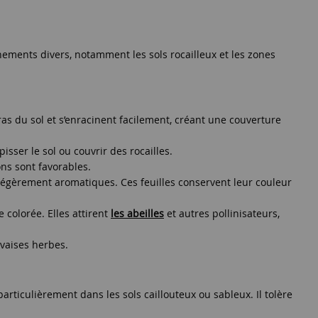
nements divers, notamment les sols rocailleux et les zones
ras du sol et s’enracinent facilement, créant une couverture
sser le sol ou couvrir des rocailles.
ons sont favorables.
t légèrement aromatiques. Ces feuilles conservent leur couleur
 colorée. Elles attirent
les abeilles
et autres pollinisateurs,
uvaises herbes.
articulièrement dans les sols caillouteux ou sableux. Il tolère