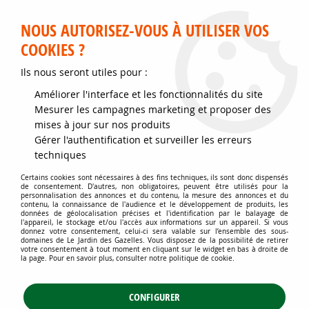
Service client disponible au 02 35 32 79 32 – Du mardi au
samedi de 9h30 à 12h et de 14h30 à 18h
NOUS AUTORISEZ-VOUS À UTILISER VOS
COOKIES ?
0
Ils nous seront utiles pour :
Améliorer l'interface et les fonctionnalités du site
Accueil
>
Jardins d'ornement
>
Couvre-sol - Plantes pour talus
>
Mesurer les campagnes marketing et proposer des
Couvre-sol à floraison ornementale
>
Campanula glomerata 'Acaulis' :
mises à jour sur nos produits
godet 9x9 cm – 0,6 litre
Gérer l'authentification et surveiller les erreurs
techniques
Certains cookies sont nécessaires à des fins techniques, ils sont donc dispensés
de consentement. D'autres, non obligatoires, peuvent être utilisés pour la
personnalisation des annonces et du contenu, la mesure des annonces et du
contenu, la connaissance de l'audience et le développement de produits, les
données de géolocalisation précises et l'identification par le balayage de
l'appareil, le stockage et/ou l'accès aux informations sur un appareil. Si vous
donnez votre consentement, celui-ci sera valable sur l’ensemble des sous-
domaines de Le Jardin des Gazelles. Vous disposez de la possibilité de retirer
votre consentement à tout moment en cliquant sur le widget en bas à droite de
la page. Pour en savoir plus, consulter notre politique de cookie.
CONFIGURER