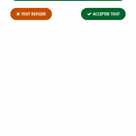
TOUT REFUSER
ACCEPTER TOUT
CAMPANULA GLOMERATA 'ACAULIS' :
GODET 9X9 CM – 0,6 LITRE
Soyez le premier à donner votre avis !
3
,
30
€
TTC
Réf. :
CAMPANULA GLOMERATA ACAULIS G9
Campanula glomerata 'Acaulis' : godet 9x9 cm – 0,6 litre